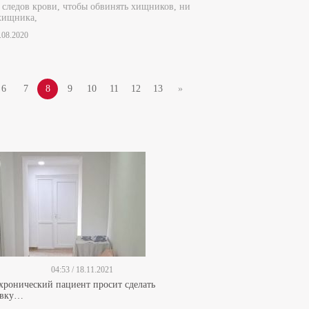
 следов крови, чтобы обвинять хищников, ни
хищника,
5.08.2020
6
7
8
9
10
11
12
13
»
04:53 / 18.11.2021
 хронический пациент просит сделать
ивку…