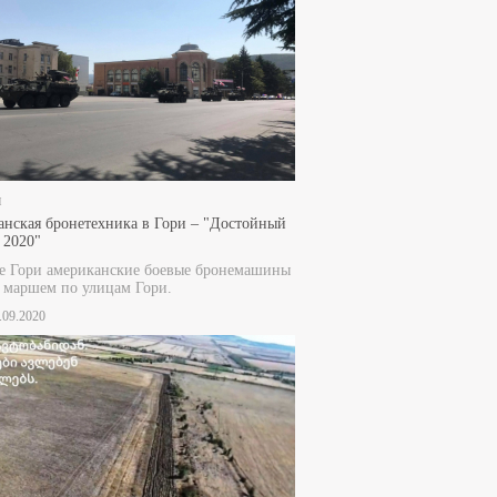
и
нская бронетехника в Гори – "Достойный
 2020"
е Гори американские боевые бронемашины
 маршем по улицам Гори.
8.09.2020