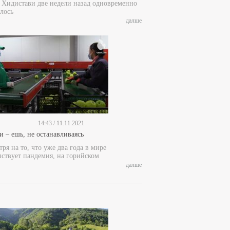
е Хидистави две недели назад одновременно
лось
далше
14:43 / 11.11.2021
и – ешь, не останавливаясь
ря на то, что уже два года в мире
пствует пандемия, на горийском
далше