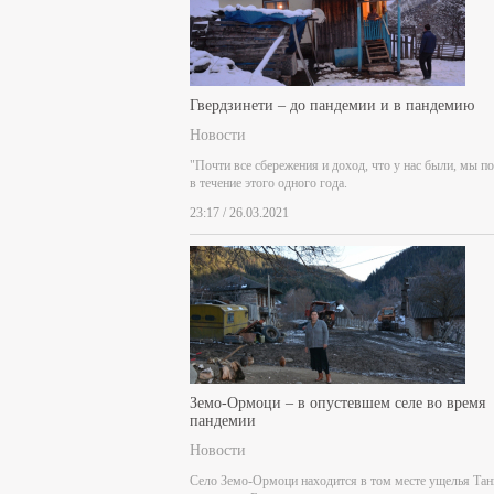
Гвердзинети – до пандемии и в пандемию
Новости
"Почти все сбережения и доход, что у нас были, мы п
в течение этого одного года.
23:17 / 26.03.2021
Земо-Ормоци – в опустевшем селе во время
пандемии
Новости
Село Земо-Ормоци находится в том месте ущелья Тан