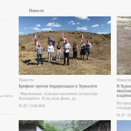
Новости
Новости
Новост
Брифинг против бордеризации в Хурвалети
В Хурва
оккупац
"Фактически, сельское население полностью
кладби
м стоят и
беззащитно. И на этом фоне, до
На проц
01:29 / 13.09.2020
государ
01:27 / 1