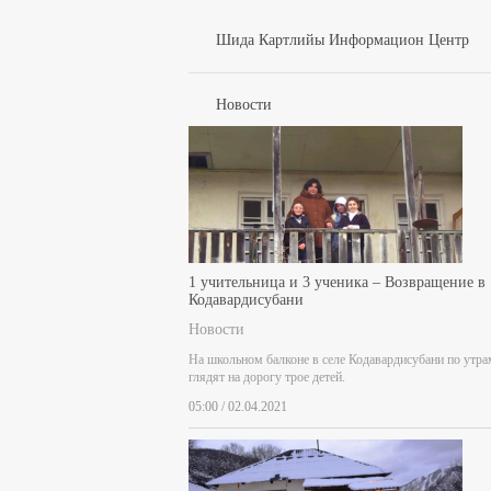
Шида Картлийы Информацион Центр
Новости
1 учительница и 3 ученика – Возвращение в
Кодавардисубани
Новости
На школьном балконе в селе Кодавардисубани по утра
глядят на дорогу трое детей.
05:00 / 02.04.2021