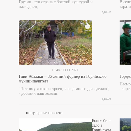
Грузия - это страна с богатой культурой и
В сел
наследием,
зарази
далше
13:48 / 13.11.2021
Гиви Абалаки – 86-летний фермер из Горийского
Гордж
муниципалитета
Несмот
"Поэтому я так настроен, я ещё много дел сделаю",
свире
- добавил наш хозяин.
далше
популярные новости
Кошкеби –
село в
Горийском