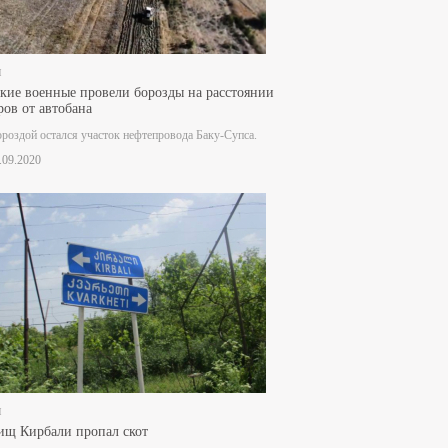
и
кие военные провели борозды на расстоянии
ров от автобана
ороздой остался участок нефтепровода Баку-Супса.
4.09.2020
и
ищ Кирбали пропал скот