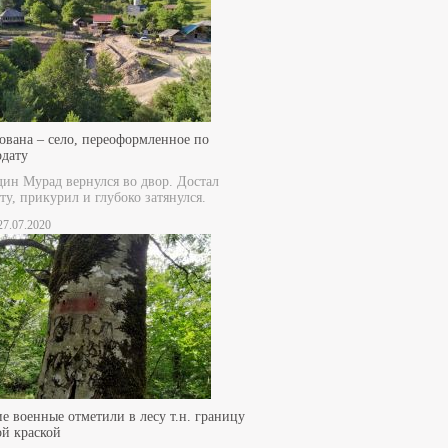
ована – село, переоформленное по
рдату
дин Мурад вернулся во двор. Достал
ту, прикурил и глубоко затянулся.
 27.07.2020
е военные отметили в лесу т.н. границу
ой краской