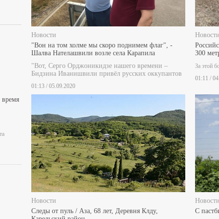
Новости
Новост
"Вон на том холме мы скоро поднимем флаг", -
Российс
Шалва Нателашвили возле села Карапила
300 мет
"Вот, Серго Орджоникидзе нашего времени –
За этой б
Бидзина Иванишвили привёл русских оккупантов
01:11 / 0
01:13 / 05.09.2020
 время
та
Новости
Новост
Следы от пуль / Аза, 68 лет, Деревня Клду,
С пастб
Карельский район