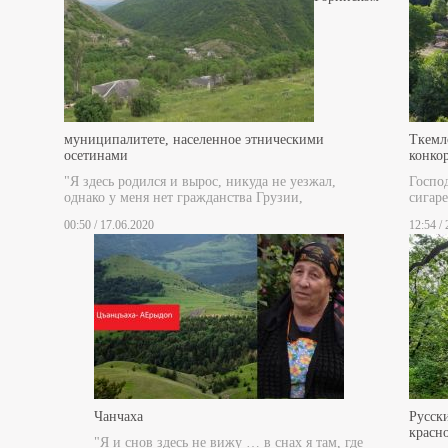
муниципалитете, населенное этническими
Ткемл
осетинами
конко
"Я здесь родился и вырос, никуда не уезжал,
Госпо
однако у меня нет гражданства Грузии,
сигаре
00:50 / 17.06.2020
12:54 /
Чанчаха
Русски
красн
"Я и снов здесь не вижу … в снах я там, где