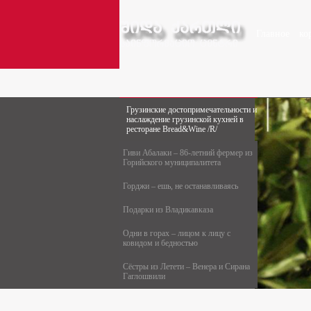
Главное
ко
Грузинские достопримечательности и
наслаждение грузинской кухней в
ресторане Bread&Wine /R/
Гиви Абалаки – 86-летний фермер из
Горийского муниципалитета
Горджи – ешь, не останавливаясь
Подарки из Владикавказа
Одни в горах – лицом к лицу с
ковидом и бедностью
Сёстры из Летети – Венера и Сирана
Гаглошвили