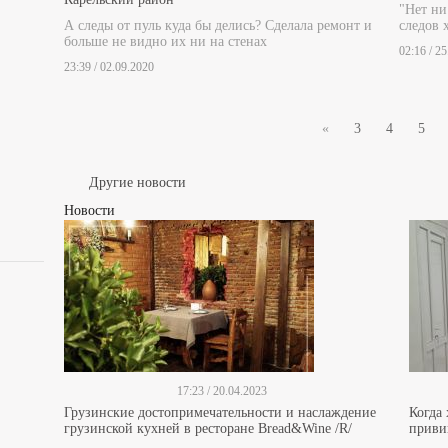
"Нет ни
А следы от пуль куда бы делись? Сделала ремонт и
следов 
больше не видно их ни на стенах
02:16 / 2
23:39 / 02.09.2020
«
3
4
5
Другие новости
Новости
17:23 / 20.04.2023
Грузинские достопримечательности и наслаждение
Когда
грузинской кухней в ресторане Bread&Wine /R/
прив