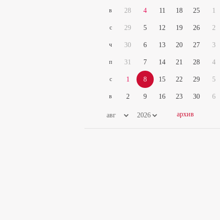
в
28
4
11
18
25
1
с
29
5
12
19
26
2
ч
30
6
13
20
27
3
п
31
7
14
21
28
4
с
1
8
15
22
29
5
в
2
9
16
23
30
6