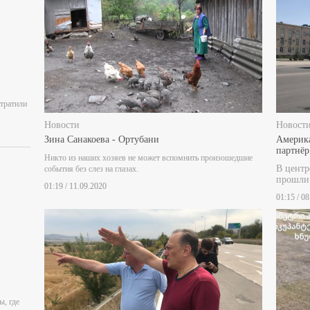
отратили
Новости
Новост
Зина Санакоева - Ортубани
Америка
партнёр
Никто из наших хозяев не может вспомнить произошедшие
В центр
события без слез на глазах.
прошли
01:19 / 11.09.2020
01:15 / 0
ы, где