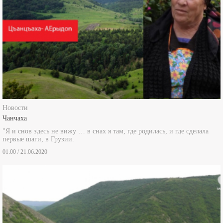
Новости
Чанчаха
"Я и снов здесь не вижу … в снах я там, где родилась, и где сделала
первые шаги, в Грузии.
01:00 / 21.06.2020