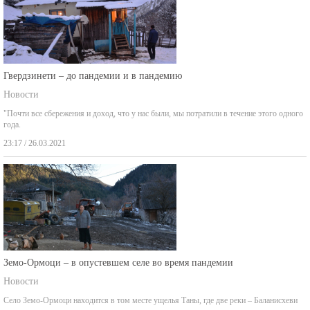
Гвердзинети – до пандемии и в пандемию
Новости
"Почти все сбережения и доход, что у нас были, мы потратили в течение этого одного
года.
23:17 / 26.03.2021
Земо-Ормоци – в опустевшем селе во время пандемии
Новости
Село Земо-Ормоци находится в том месте ущелья Таны, где две реки – Баланисхеви
01:47 / 28.02.2021