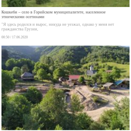
Кошкеби – село в Горийском муниципалитете, населенное
этническими осетинами
"Я здесь родился и вырос, никуда не уезжал, однако у меня нет
гражданства Грузии,
00:50 / 17.06.2020
Ткемлована – село, переоформленное по конкордату