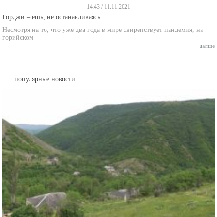
Горджи – ешь, не останавливаясь
Несмотря на то, что уже два года в мире свирепствует пандемия, на
горийском
далше
популярные новости