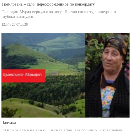
Господин Мурад вернулся во двор. Достал сигарету, прикурил и
глубоко затянулся.
12:54 / 27.07.2020
Чанчаха
"Я и снов здесь не вижу … в снах я там, где родилась, и где сделала
первые шаги, в Грузии.