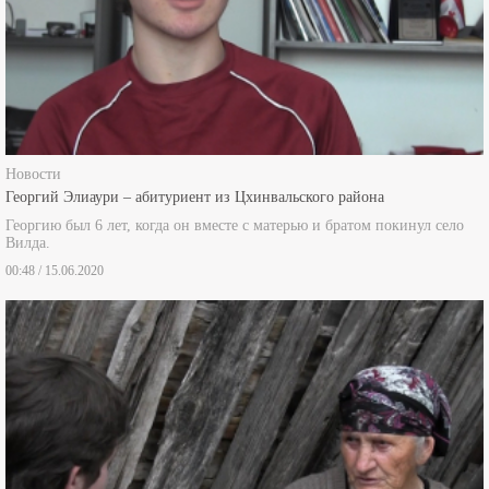
Новости
Георгий Элиаури – абитуриент из Цхинвальского района
Георгию был 6 лет, когда он вместе с матерью и братом покинул село
Вилда.
00:48 / 15.06.2020