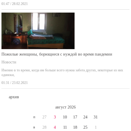
Пожилые женщины, борющиеся с нуждой во время пандемии
Новости
Именно в то время, когда им больше всего нужна забота других, некоторые из них
одиноки,
01:31 / 23.02.2021
архив
август 2026
п
27
3
10
17
24
31
в
28
4
11
18
25
1