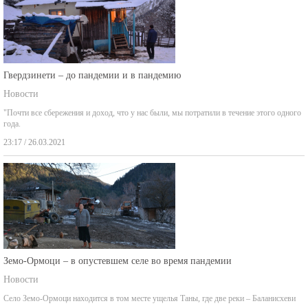
Гвердзинети – до пандемии и в пандемию
Новости
"Почти все сбережения и доход, что у нас были, мы потратили в течение этого одного
года.
23:17 / 26.03.2021
Земо-Ормоци – в опустевшем селе во время пандемии
Новости
Село Земо-Ормоци находится в том месте ущелья Таны, где две реки – Баланисхеви
01:47 / 28.02.2021