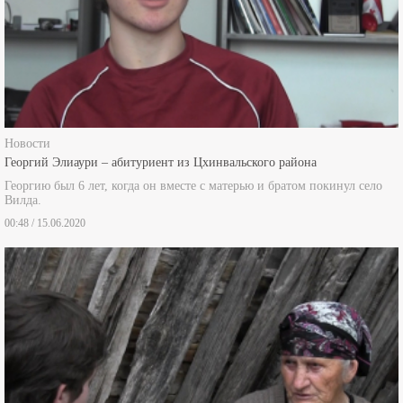
Новости
Георгий Элиаури – абитуриент из Цхинвальского района
Георгию был 6 лет, когда он вместе с матерью и братом покинул село
Вилда.
00:48 / 15.06.2020