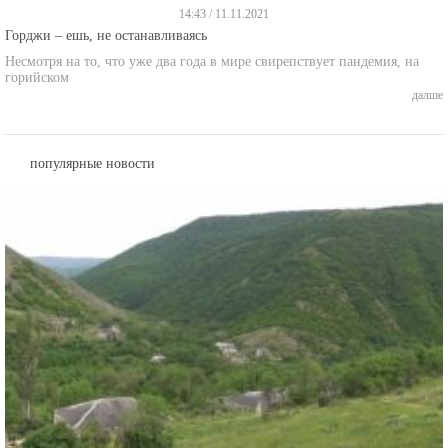
Горджи – ешь, не останавливаясь
Несмотря на то, что уже два года в мире свирепствует пандемия, на
горийском
далше
популярные новости