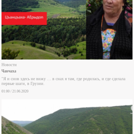
Новости
Чанчаха
"Я и снов здесь не вижу … в снах я там, где родилась, и где сделала
первые шаги, в Грузии.
01:00 / 21.06.2020