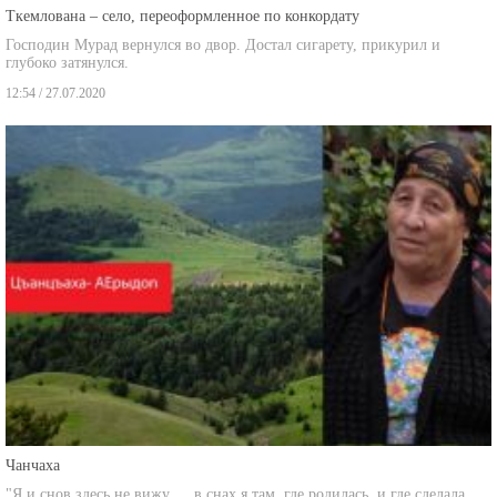
Господин Мурад вернулся во двор. Достал сигарету, прикурил и
глубоко затянулся.
12:54 / 27.07.2020
Чанчаха
"Я и снов здесь не вижу … в снах я там, где родилась, и где сделала
первые шаги, в Грузии.