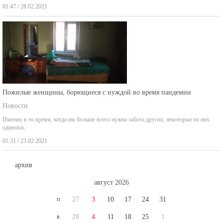
Пожилые женщины, борющиеся с нуждой во время пандемии
Новости
Именно в то время, когда им больше всего нужна забота других, некоторые из них
одиноки,
01:31 / 23.02.2021
архив
август 2026
п
27
3
10
17
24
31
в
28
4
11
18
25
1