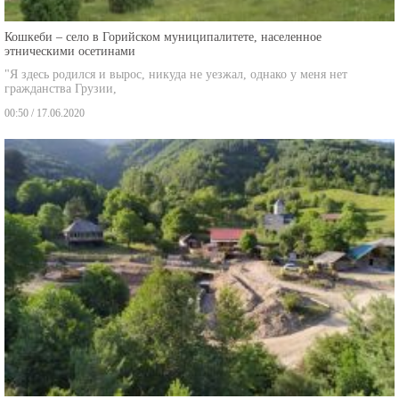
Кошкеби – село в Горийском муниципалитете, населенное
этническими осетинами
"Я здесь родился и вырос, никуда не уезжал, однако у меня нет
гражданства Грузии,
00:50 / 17.06.2020
Ткемлована – село, переоформленное по конкордату