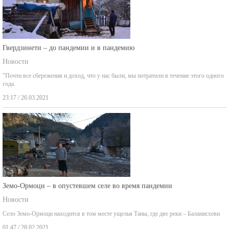
Гвердзинети – до пандемии и в пандемию
Новости
"Почти все сбережения и доход, что у нас были, мы потратили в течение этого одного
года.
23:17 / 26.03.2021
Земо-Ормоци – в опустевшем селе во время пандемии
Новости
Село Земо-Ормоци находится в том месте ущелья Таны, где две реки – Баланисхеви
01:47 / 28.02.2021