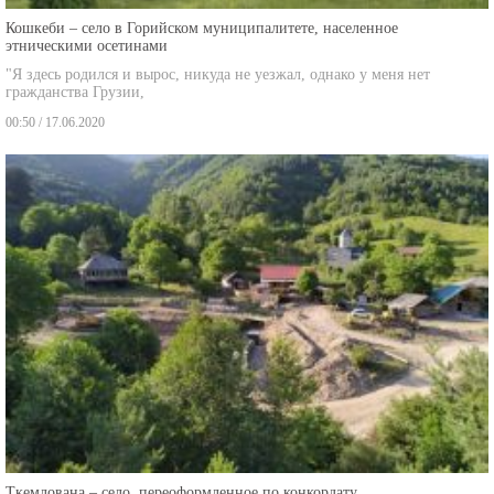
Кошкеби – село в Горийском муниципалитете, населенное
этническими осетинами
"Я здесь родился и вырос, никуда не уезжал, однако у меня нет
гражданства Грузии,
00:50 / 17.06.2020
Ткемлована – село, переоформленное по конкордату