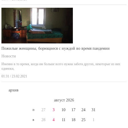
Пожилые женщины, борющиеся с нуждой во время пандемии
Новости
Именно в то время, когда им больше всего нужна забота других, некоторые из них
одиноки,
01:31 / 23.02.2021
архив
август 2026
п
27
3
10
17
24
31
в
28
4
11
18
25
1
с
29
5
12
19
26
2