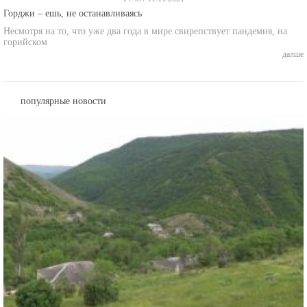
Горджи – ешь, не останавливаясь
Несмотря на то, что уже два года в мире свирепствует пандемия, на
горийском
далше
популярные новости