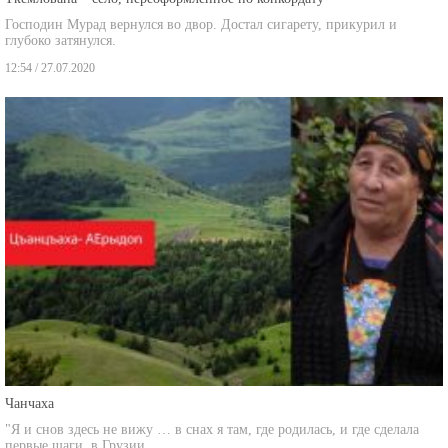
Господин Мурад вернулся во двор. Достал сигарету, прикурил и
глубоко затянулся.
12:54 / 27.07.2020
Чанчаха
"Я и снов здесь не вижу … в снах я там, где родилась, и где сделала
первые шаги, в Грузии.