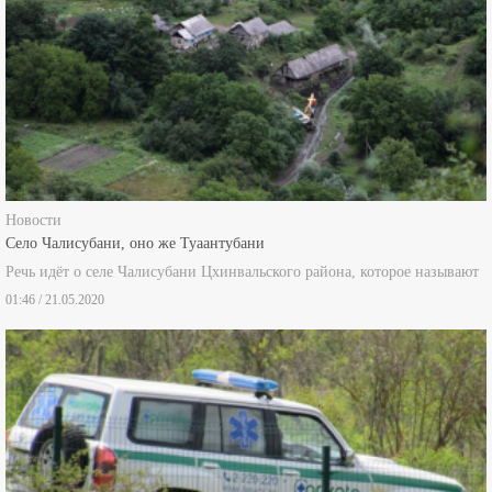
Новости
Село Чалисубани, оно же Туаантубани
Речь идёт о селе Чалисубани Цхинвальского района, которое называют
01:46 / 21.05.2020