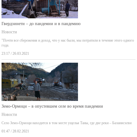
Гвердзинети – до пандемии и в пандемию
Новости
"Почти все сбережения и доход, что у нас были, мы потратили в течение этого одного
года.
23:17 / 26.03.2021
Земо-Ормоци – в опустевшем селе во время пандемии
Новости
Село Земо-Ормоци находится в том месте ущелья Таны, где две реки – Баланисхеви
01:47 / 28.02.2021