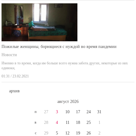
Пожилые женщины, борющиеся с нуждой во время пандемии
Новости
Именно в то время, когда им больше всего нужна забота других, некоторые из них
одиноки,
01:31 / 23.02.2021
архив
август 2026
п
27
3
10
17
24
31
в
28
4
11
18
25
1
с
29
5
12
19
26
2