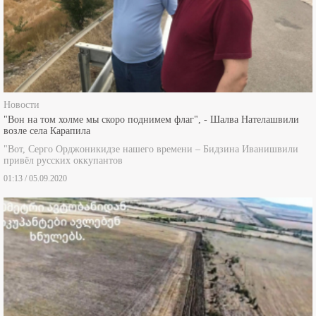
Новости
"Вон на том холме мы скоро поднимем флаг", - Шалва Нателашвили
возле села Карапила
"Вот, Серго Орджоникидзе нашего времени – Бидзина Иванишвили
привёл русских оккупантов
01:13 / 05.09.2020