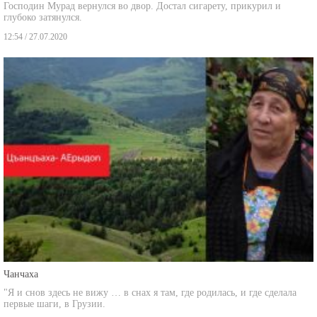
Господин Мурад вернулся во двор. Достал сигарету, прикурил и
глубоко затянулся.
12:54 / 27.07.2020
Чанчаха
"Я и снов здесь не вижу … в снах я там, где родилась, и где сделала
первые шаги, в Грузии.