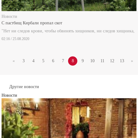
Новости
С пастбищ Кирбали пропал скот
"Нет ни следов крови, чтобы обвинять хищников, ни следов хищника,
02:16 / 25.08.2020
«
3
4
5
6
7
8
9
10
11
12
13
»
Другие новости
Новости