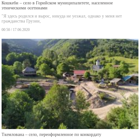
Кошкеби – село в Горийском муниципалитете, населенное
этническими осетинами
"Я здесь родился и вырос, никуда не уезжал, однако у меня нет
гражданства Грузии,
00:50 / 17.06.2020
Ткемлована – село, переоформленное по конкордату