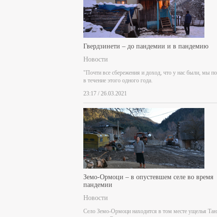
Гвердзинети – до пандемии и в пандемию
Новости
"Почти все сбережения и доход, что у нас были, мы п
в течение этого одного года.
23:17 / 26.03.2021
Земо-Ормоци – в опустевшем селе во время
пандемии
Новости
Село Земо-Ормоци находится в том месте ущелья Тан