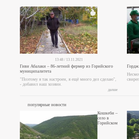
13:48 / 13.11.2021
Гиви Абалаки – 86-летний фермер из Горийского
Гордж
муниципалитета
Несмот
"Поэтому я так настроен, я ещё много дел сделаю",
свире
- добавил наш хозяин.
далше
популярные новости
Кошкеби –
село в
Горийском