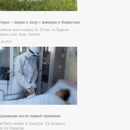
и
горах – лицом к лицу с ковидом и бедностью
тоянии всего каких-то 10 км. от Карели
жено село Земо Летети.
4.10.2021
и
рованные после первой прививки
яя Инга живёт в Хашури. Её недавно
и из Гормеда