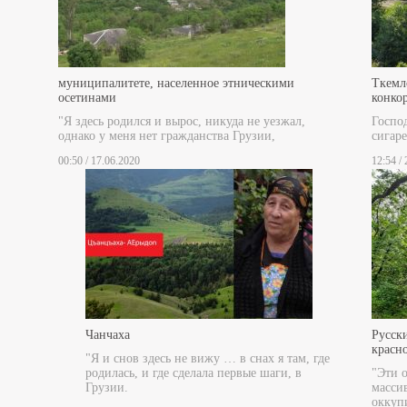
муниципалитете, населенное этническими
Ткемл
осетинами
конко
"Я здесь родился и вырос, никуда не уезжал,
Госпо
однако у меня нет гражданства Грузии,
сигаре
00:50 / 17.06.2020
12:54 /
Чанчаха
Русски
красн
"Я и снов здесь не вижу … в снах я там, где
родилась, и где сделала первые шаги, в
"Эти 
Грузии.
масси
оккуп