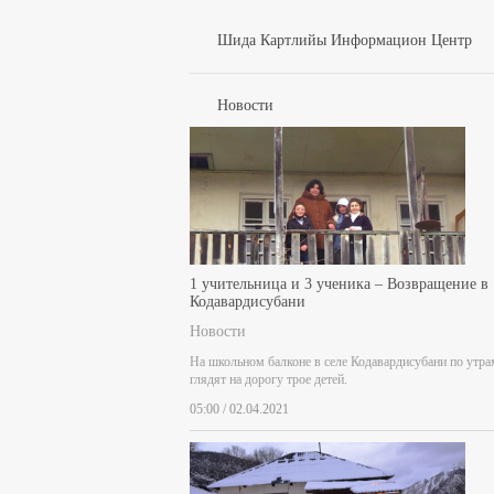
Шида Картлийы Информацион Центр
Новости
1 учительница и 3 ученика – Возвращение в
Кодавардисубани
Новости
На школьном балконе в селе Кодавардисубани по утра
глядят на дорогу трое детей.
05:00 / 02.04.2021