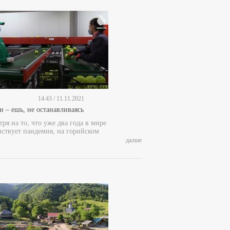
14:43 / 11.11.2021
и – ешь, не останавливаясь
ря на то, что уже два года в мире
пствует пандемия, на горийском
далше