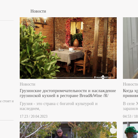
Новости
Новости
Новост
Грузинские достопримечательности и наслаждение
Когда х
грузинской кухней в ресторане Bread&Wine /R/
привив
м стоят и
Грузия - это страна с богатой культурой и
В селе 
наследием,
заразил
17:23 / 20.04.2023
04:53 / 1