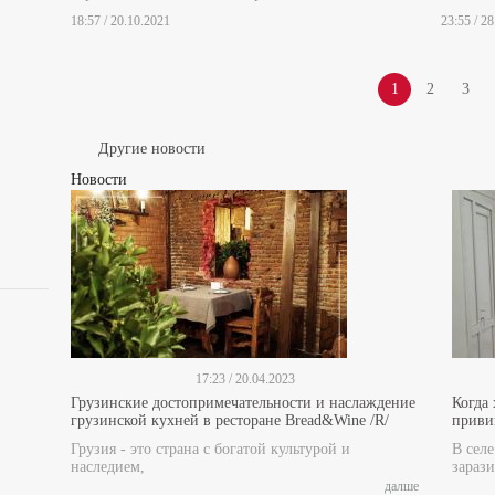
18:57 / 20.10.2021
23:55 / 2
1
2
3
Другие новости
Новости
17:23 / 20.04.2023
Грузинские достопримечательности и наслаждение
Когда
грузинской кухней в ресторане Bread&Wine /R/
прив
Грузия - это страна с богатой культурой и
В сел
наследием,
зарази
далше