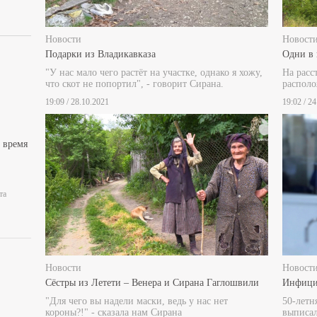
Новости
Новост
Подарки из Владикавказа
Одни в 
"У нас мало чего растёт на участке, однако я хожу,
На расс
что скот не попортил", - говорит Сирана.
располо
19:09 / 28.10.2021
19:02 / 2
 время
та
Новости
Новост
Сёстры из Летети – Венера и Сирана Гаглошвили
Инфици
"Для чего вы надели маски, ведь у нас нет
50-летн
короны?!" - сказала нам Сирана
выписал