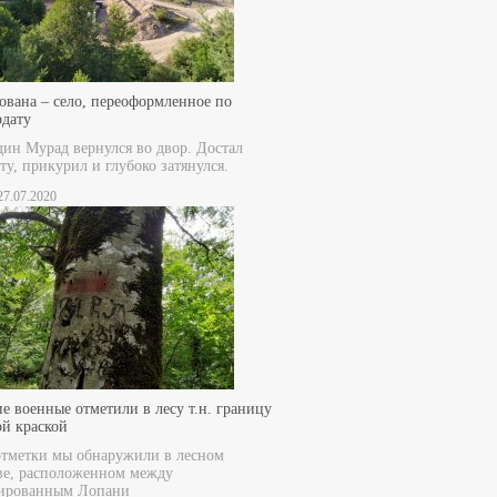
ована – село, переоформленное по
рдату
дин Мурад вернулся во двор. Достал
ту, прикурил и глубоко затянулся.
 27.07.2020
е военные отметили в лесу т.н. границу
ой краской
отметки мы обнаружили в лесном
ве, расположенном между
ированным Лопани