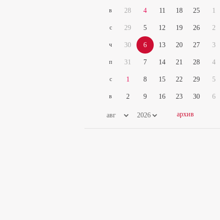
в
28
4
11
18
25
1
с
29
5
12
19
26
2
ч
30
6
13
20
27
3
п
31
7
14
21
28
4
с
1
8
15
22
29
5
в
2
9
16
23
30
6