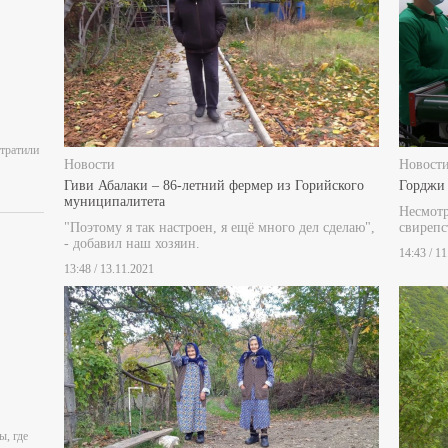
отратили
Новости
Новост
Гиви Абалаки – 86-летний фермер из Горийского
Горджи 
муниципалитета
Несмотр
"Поэтому я так настроен, я ещё много дел сделаю",
свирепс
- добавил наш хозяин.
14:43 / 1
13:48 / 13.11.2021
ы, где