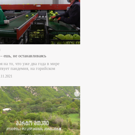
и
– ешь, не останавливаясь
я на то, что уже два года в мире
твует пандемия, на горийском
1.11.2021