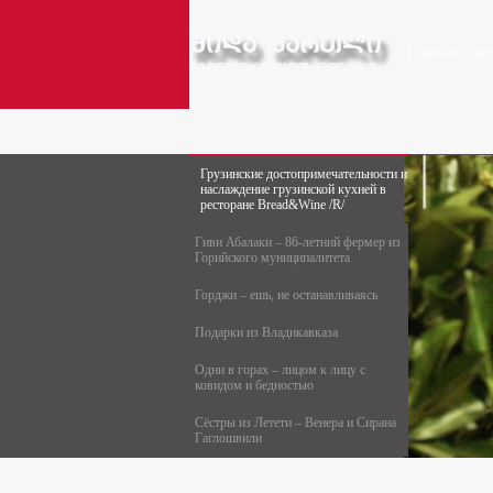
Главное
ко
Грузинские достопримечательности и
наслаждение грузинской кухней в
ресторане Bread&Wine /R/
Гиви Абалаки – 86-летний фермер из
Горийского муниципалитета
Горджи – ешь, не останавливаясь
Подарки из Владикавказа
Одни в горах – лицом к лицу с
ковидом и бедностью
Сёстры из Летети – Венера и Сирана
Гаглошвили