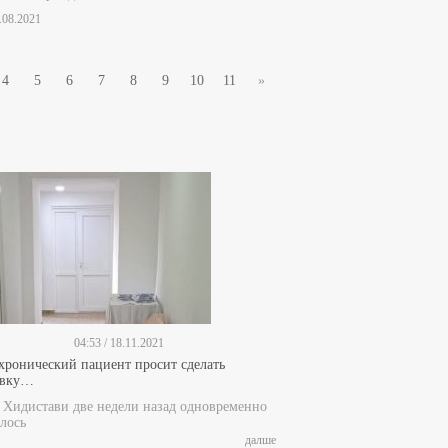
8.08.2021
4
5
6
7
8
9
10
11
»
04:53 / 18.11.2021
 хронический пациент просит сделать
ивку…
е Хидистави две недели назад одновременно
лось
далше