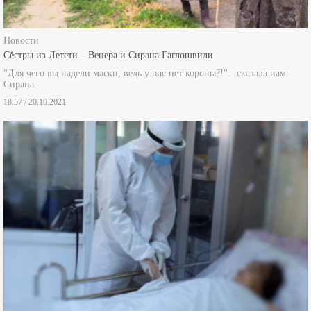
Новости
Сёстры из Летети – Венера и Сирана Гаглошвили
"Для чего вы надели маски, ведь у нас нет короны?!" - сказала нам
Сирана
18:57 / 20.10.2021