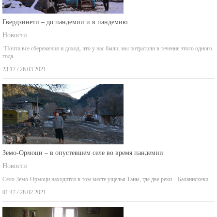
Гвердзинети – до пандемии и в пандемию
Новости
"Почти все сбережения и доход, что у нас были, мы потратили в течение этого одного
года.
23:17 / 26.03.2021
Земо-Ормоци – в опустевшем селе во время пандемии
Новости
Село Земо-Ормоци находится в том месте ущелья Таны, где две реки – Баланисхеви
01:47 / 28.02.2021