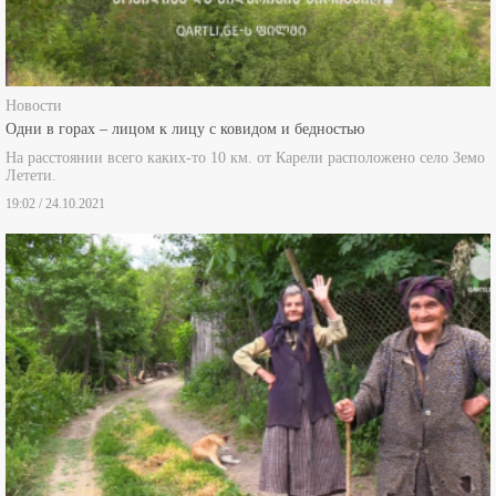
Новости
Одни в горах – лицом к лицу с ковидом и бедностью
На расстоянии всего каких-то 10 км. от Карели расположено село Земо
Летети.
19:02 / 24.10.2021