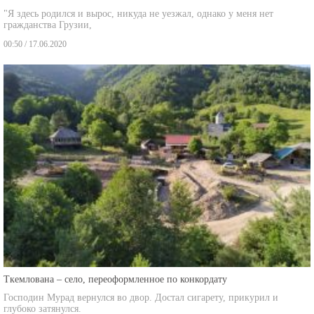
"Я здесь родился и вырос, никуда не уезжал, однако у меня нет
гражданства Грузии,
00:50 / 17.06.2020
Ткемлована – село, переоформленное по конкордату
Господин Мурад вернулся во двор. Достал сигарету, прикурил и
глубоко затянулся.