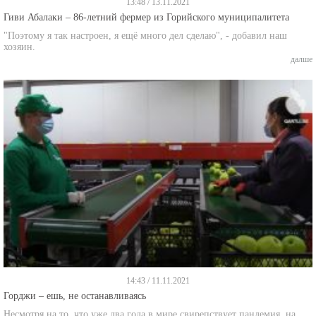
Гиви Абалаки – 86-летний фермер из Горийского муниципалитета
"Поэтому я так настроен, я ещё много дел сделаю", - добавил наш
хозяин.
далше
14:43 / 11.11.2021
Горджи – ешь, не останавливаясь
Несмотря на то, что уже два года в мире свирепствует пандемия, на
горийском