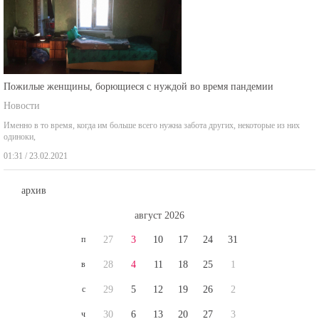
Пожилые женщины, борющиеся с нуждой во время пандемии
Новости
Именно в то время, когда им больше всего нужна забота других, некоторые из них
одиноки,
01:31 / 23.02.2021
архив
август 2026
п
27
3
10
17
24
31
в
28
4
11
18
25
1
с
29
5
12
19
26
2
ч
30
6
13
20
27
3