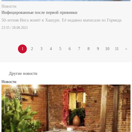
Новости
Инфицированные после первой прививки
50-летняя Инга живёт в Хашури. Её недавно выписали из Гормеда
23:55 / 28.08.2021
1
2
3
4
5
6
7
8
9
10
11
»
Другие новости
Новости