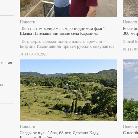
Новости
Новост
"Вон на том холме мы скоро поднимем флаг", -
Российс
Шалва Нателашвили возле села Карапила
300 мет
"Вот, Серго Орджоникидзе нашего времени –
За этой б
Бидзина Иванишвили привёл русских оккупантов
01:11 / 0
01:13 / 05.09.2020
 время
та
Новости
Новост
Следы от пуль / Аза, 68 лет, Деревня Клду,
С пастб
Карельский район