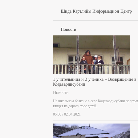
Шида Картлийы Информацион Центр
Новости
1 учительница и 3 ученика – Возвращение в
Кодавардисубани
Новости
На школьном балконе в селе Кодавардисубани по утра
глядят на дорогу трое детей.
05:00 / 02.04.2021