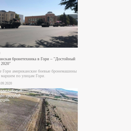
и
нская бронетехника в Гори – "Достойный
 2020"
е Гори американские боевые бронемашины
 маршем по улицам Гори.
8.09.2020