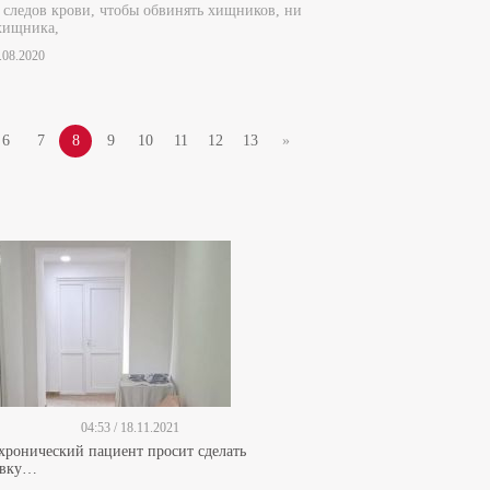
 следов крови, чтобы обвинять хищников, ни
хищника,
5.08.2020
6
7
8
9
10
11
12
13
»
04:53 / 18.11.2021
 хронический пациент просит сделать
ивку…