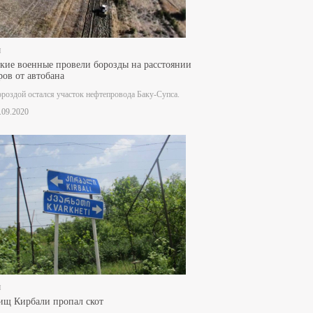
и
кие военные провели борозды на расстоянии
ров от автобана
ороздой остался участок нефтепровода Баку-Супса.
4.09.2020
и
ищ Кирбали пропал скот