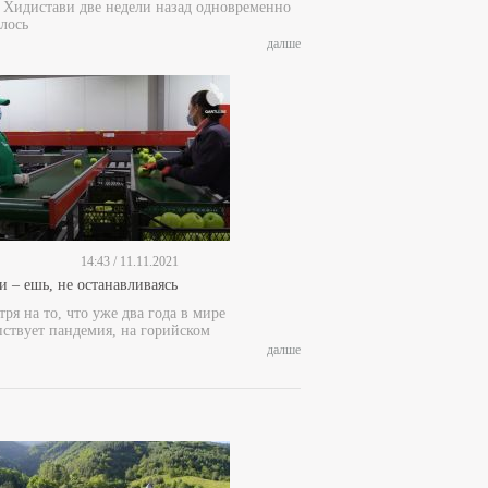
е Хидистави две недели назад одновременно
лось
далше
14:43 / 11.11.2021
и – ешь, не останавливаясь
ря на то, что уже два года в мире
пствует пандемия, на горийском
далше