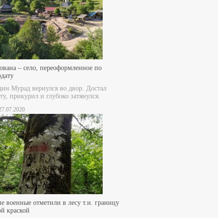
ована – село, переоформленное по
рдату
дин Мурад вернулся во двор. Достал
ту, прикурил и глубоко затянулся.
 27.07.2020
е военные отметили в лесу т.н. границу
ой краской