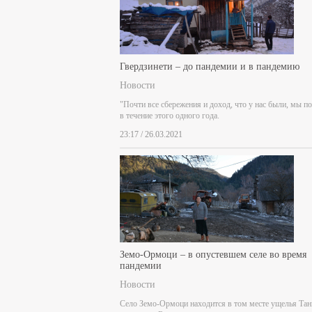
Гвердзинети – до пандемии и в пандемию
Новости
"Почти все сбережения и доход, что у нас были, мы п
в течение этого одного года.
23:17 / 26.03.2021
Земо-Ормоци – в опустевшем селе во время
пандемии
Новости
Село Земо-Ормоци находится в том месте ущелья Тан