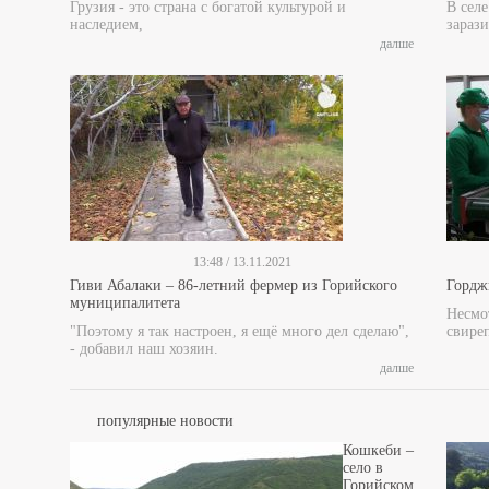
Грузия - это страна с богатой культурой и
В сел
наследием,
зарази
далше
13:48 / 13.11.2021
Гиви Абалаки – 86-летний фермер из Горийского
Гордж
муниципалитета
Несмот
"Поэтому я так настроен, я ещё много дел сделаю",
свире
- добавил наш хозяин.
далше
популярные новости
Кошкеби –
село в
Горийском