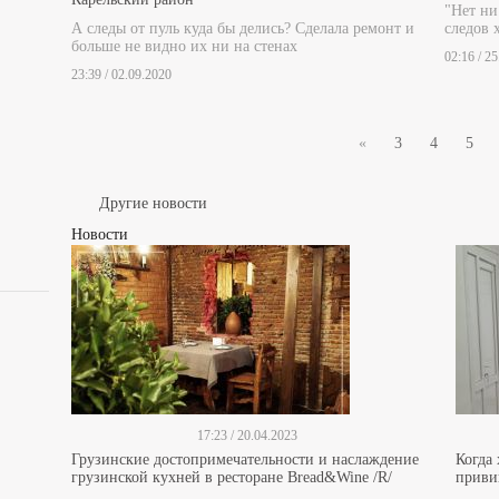
"Нет ни
А следы от пуль куда бы делись? Сделала ремонт и
следов 
больше не видно их ни на стенах
02:16 / 2
23:39 / 02.09.2020
«
3
4
5
Другие новости
Новости
17:23 / 20.04.2023
Грузинские достопримечательности и наслаждение
Когда
грузинской кухней в ресторане Bread&Wine /R/
прив