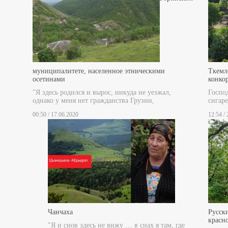
муниципалитете, населенное этническими
Ткемл
осетинами
конко
"Я здесь родился и вырос, никуда не уезжал,
Госпо
однако у меня нет гражданства Грузии,
сигаре
00:50 / 17.06.2020
12:54 /
Чанчаха
Русски
красн
"Я и снов здесь не вижу … в снах я там, где