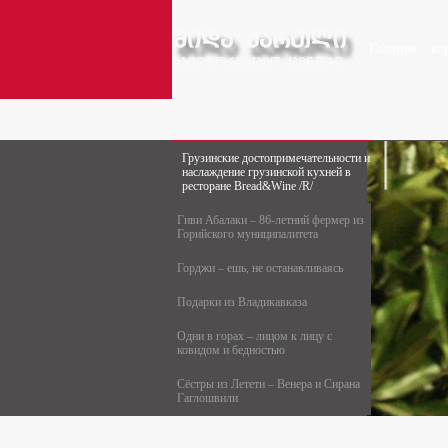
Главное
ко
Грузинские достопримечательности и
наслаждение грузинской кухней в
ресторане Bread&Wine /R/
Гиви Абалаки – 86-летний фермер из
Горийского муниципалитета
Горджи – ешь, не останавливаясь
Подарки из Владикавказа
Одни в горах – лицом к лицу с
ковидом и бедностью
Сёстры из Летети – Венера и Сирана
Гаглошвили