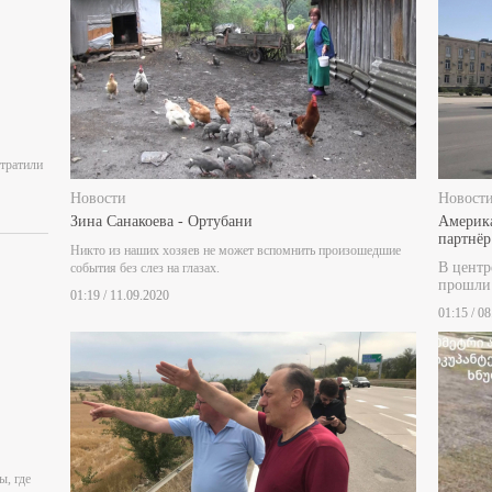
отратили
Новости
Новост
Зина Санакоева - Ортубани
Америка
партнёр
Никто из наших хозяев не может вспомнить произошедшие
В центр
события без слез на глазах.
прошли
01:19 / 11.09.2020
01:15 / 0
ы, где