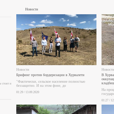
Новости
Новости
Новост
Брифинг против бордеризации в Хурвалети
В Хурва
оккупац
"Фактически, сельское население полностью
кладби
м стоят и
беззащитно. И на этом фоне, до
На проц
01:29 / 13.09.2020
государ
01:27 / 1