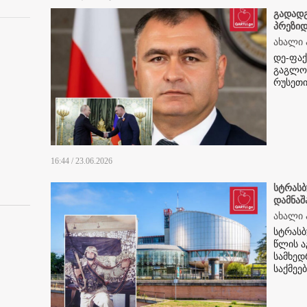
გადადგ
პრეზიდ
ახალი 
დე-ფაქ
გაგლოე
რუსეთი
16:44 / 23.06.2026
სტრასბ
დამნაშ
ახალი 
სტრასბ
წლის ა
სამხედ
საქმეე