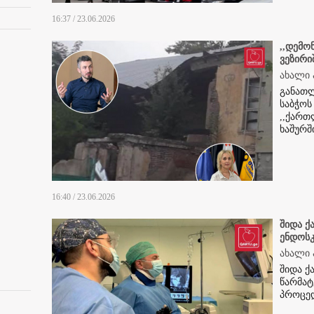
16:37 / 23.06.2026
,,დემო
ვეზირი
ახალი 
განათლ
საბჭოს
,,ქართლ
ხაშურშ
16:40 / 23.06.2026
შიდა ქ
ენდოს
ახალი 
შიდა 
წარმატ
პროცე