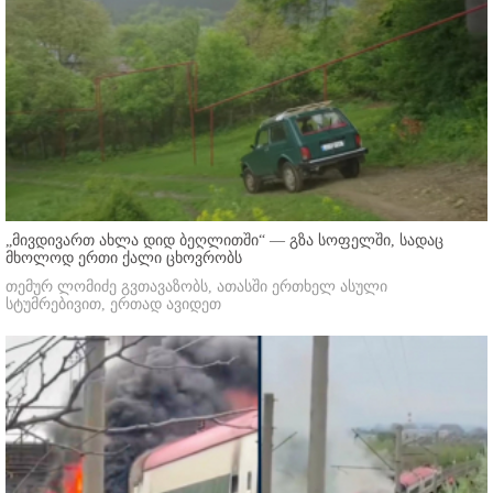
„მივდივართ ახლა დიდ ბეღლითში“ — გზა სოფელში, სადაც
მხოლოდ ერთი ქალი ცხოვრობს
თემურ ლომიძე გვთავაზობს, ათასში ერთხელ ასული
სტუმრებივით, ერთად ავიდეთ