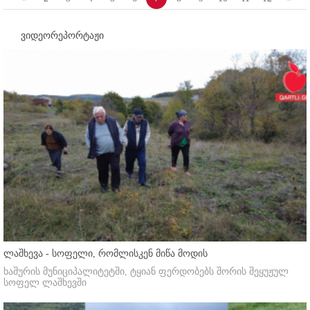
ვიდეორეპორტაჟი
ლაშხევა - სოფელი, რომლისკენ მიწა მოდის
ხაშურის მუნიციპალიტეტში, ტყიან ფერდობებს შორის შეყუჟულ
სოფელ ლაშხევში