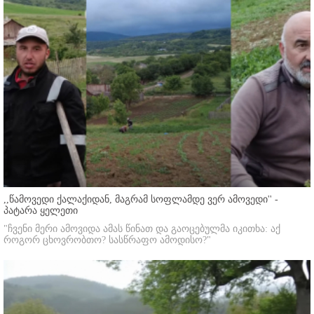
,,წამოვედი ქალაქიდან, მაგრამ სოფლამდე ვერ ამოვედი'' -
პატარა ყელეთი
"ჩვენი მერი ამოვიდა ამას წინათ და გაოცებულმა იკითხა: აქ
როგორ ცხოვრობთო? სასწრაფო ამოდისო?"