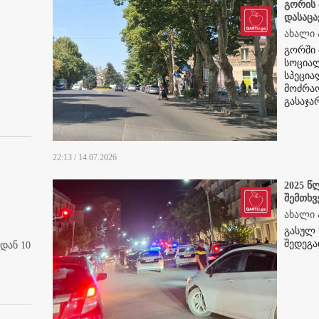
გორის 
დასაცა
ახალი 
გორში 
სოციალ
სპეცია
მოძრაო
გასაჯა
22:13 / 14.07.2026
2025 წ
შემთხვ
ახალი 
გასულ 
შედეგა
დან 10