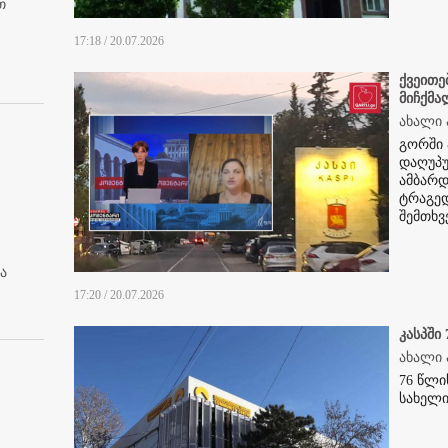
თ
17:18 / 20.07.2026
ქვეითე
მიჩქმა
ახალი 
გ
ორში 
დაღუპუ
ამბარდ
ტრაგედ
შემთხვ
ა
17:20 / 20.07.2026
კასპში
ახალი 
76 წლი
სახელი