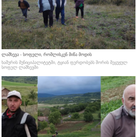
ლაშხევა - სოფელი, რომლისკენ მიწა მოდის
ხაშურის მუნიციპალიტეტში, ტყიან ფერდობებს შორის შეყუჟულ
სოფელ ლაშხევში