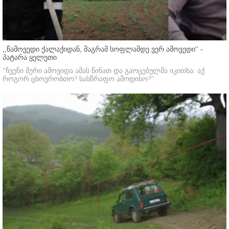
,,წამოვედი ქალაქიდან, მაგრამ სოფლამდე ვერ ამოვედი'' -
პატარა ყელეთი
"ჩვენი მერი ამოვიდა ამას წინათ და გაოცებულმა იკითხა: აქ
როგორ ცხოვრობთო? სასწრაფო ამოდისო?"