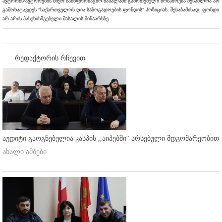
ავტორის/ავტორების მიერ საინფორმაციო მასალაში გამოთქმული მოსაზრება შესაძლოა არ
გამოხატავდეს "საქართველოს ღია საზოგადოების ფონდის" პოზიციას. შესაბამისად, ფონდი
არ არის პასუხისმგებელი მასალის შინაარსზე.
რედაქტორის რჩევით
აუდიტი გაოგნებულია კასპის ,,აიპებში'' არსებული მდგომარეობით
ახალი ამბები