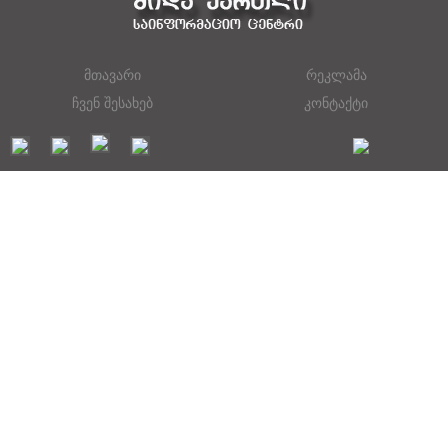
მთავარი
რეკლამა
ჩვენ შესახებ
კონტაქტი