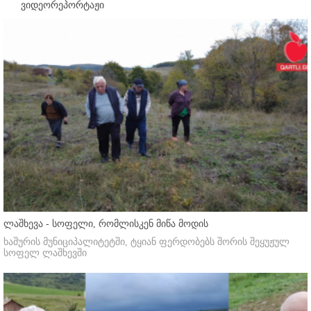
ვიდეორეპორტაჟი
ლაშხევა - სოფელი, რომლისკენ მიწა მოდის
ხაშურის მუნიციპალიტეტში, ტყიან ფერდობებს შორის შეყუჟულ
სოფელ ლაშხევში