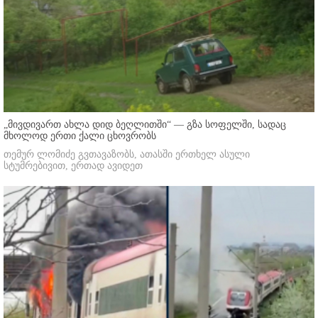
„მივდივართ ახლა დიდ ბეღლითში“ — გზა სოფელში, სადაც
მხოლოდ ერთი ქალი ცხოვრობს
თემურ ლომიძე გვთავაზობს, ათასში ერთხელ ასული
სტუმრებივით, ერთად ავიდეთ