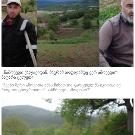
,,წამოვედი ქალაქიდან, მაგრამ სოფლამდე ვერ ამოვედი'' -
პატარა ყელეთი
"ჩვენი მერი ამოვიდა ამას წინათ და გაოცებულმა იკითხა: აქ
როგორ ცხოვრობთო? სასწრაფო ამოდისო?"