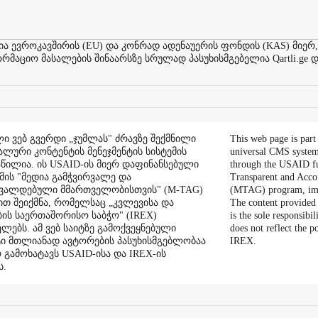
ევროკავშირის (EU) და კონრად ადენაუერის ფონდის (KAS) მიერ,
აციო მასალების შინაარსზე სრულად პასუხისმგებელია Qartli.ge დ
ი ვებ გვერდი „ჯუმლას" ძრავზე შექმნილი
This web page is part
ალური კონტენტის მენეჯმენტის სისტემის
universal CMS system
აწილია. ის USAID-ის მიერ დაფინანსებული
through the USAID f
ის "მედია გამჭვირვალე და
Transparent and Acco
შვალდებული მმართველობისთვის" (M-TAG)
(MTAG) program, im
ით შეიქმნა, რომელსაც „კვლევისა და
The content provided 
ის საერთაშორისო საბჭო" (IREX)
is the sole responsibil
ლებს. ამ ვებ საიტზე გამოქვეყნებული
does not reflect the 
ი მთლიანად ავტორების პასუხისმგებლობაა
IREX.
რ გამოხატავს USAID-ისა და IREX-ის
ს.