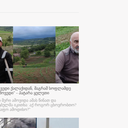
ოვედი ქალაქიდან, მაგრამ სოფლამდე
მოვედი'' - პატარა ყელეთი
ი მერი ამოვიდა ამას წინათ და
ებულმა იკითხა: აქ როგორ ცხოვრობთო?
რაფო ამოდისო?"