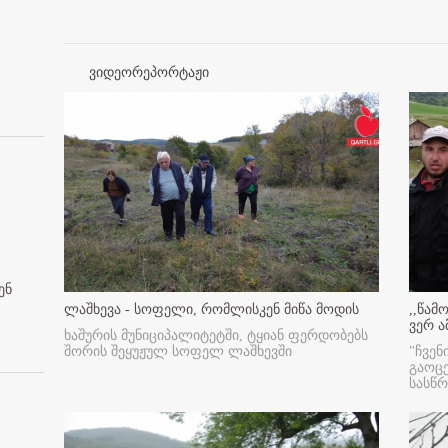
ვიდეორეპორტაჟი
ენ
ლაშხევა - სოფელი, რომლისკენ მიწა მოდის
,,წამ
ვერ ა
ხაშურის მუნიციპალიტეტში, ტყიან ფერდობებს
შორის შეყუჟულ სოფელ ლაშხევში
"ჩვენ
გაოც
სასწ