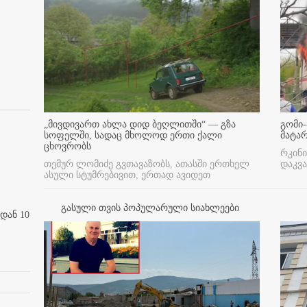
„მივდივართ ახლა დიდ ბეღლითში“ — გზა
გომი-
სოფელში, სადაც მხოლოდ ერთი ქალი
მატა
ცხოვრობს
რკინი
თემურ ლომიძე გვთავაზობს, ათასში ერთხელ
დაკვა
ასული სტუმრებივით, ერთად ავიდეთ
გასული თვის პოპულარული სიახლეები
დან 10