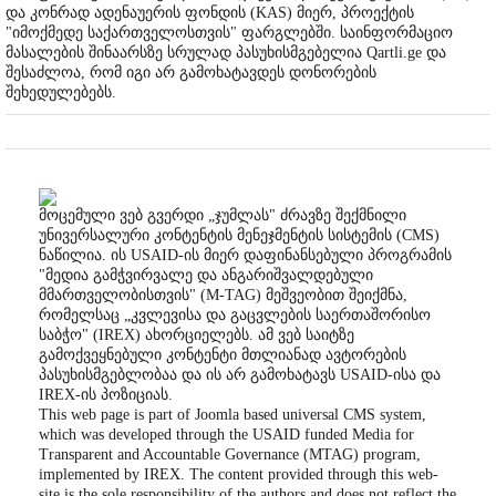
და კონრად ადენაუერის ფონდის (KAS) მიერ, პროექტის
"იმოქმედე საქართველოსთვის" ფარგლებში. საინფორმაციო
მასალების შინაარსზე სრულად პასუხისმგებელია Qartli.ge და
შესაძლოა, რომ იგი არ გამოხატავდეს დონორების
შეხედულებებს.
მოცემული ვებ გვერდი „ჯუმლას" ძრავზე შექმნილი
უნივერსალური კონტენტის მენეჯმენტის სისტემის (CMS)
ნაწილია. ის USAID-ის მიერ დაფინანსებული პროგრამის
"მედია გამჭვირვალე და ანგარიშვალდებული
მმართველობისთვის" (M-TAG) მეშვეობით შეიქმნა,
რომელსაც „კვლევისა და გაცვლების საერთაშორისო
საბჭო" (IREX) ახორციელებს. ამ ვებ საიტზე
გამოქვეყნებული კონტენტი მთლიანად ავტორების
პასუხისმგებლობაა და ის არ გამოხატავს USAID-ისა და
IREX-ის პოზიციას.
This web page is part of Joomla based universal CMS system,
which was developed through the USAID funded Media for
Transparent and Accountable Governance (MTAG) program,
implemented by IREX. The content provided through this web-
site is the sole responsibility of the authors and does not reflect the