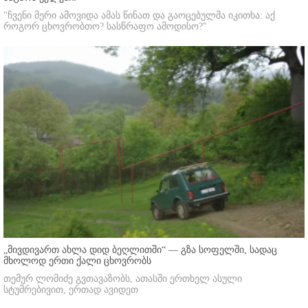
"ჩვენი მერი ამოვიდა ამას წინათ და გაოცებულმა იკითხა: აქ
როგორ ცხოვრობთო? სასწრაფო ამოდისო?"
„მივდივართ ახლა დიდ ბეღლითში“ — გზა სოფელში, სადაც
მხოლოდ ერთი ქალი ცხოვრობს
თემურ ლომიძე გვთავაზობს, ათასში ერთხელ ასული
სტუმრებივით, ერთად ავიდეთ