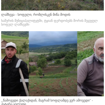
ლაშხევა - სოფელი, რომლისკენ მიწა მოდის
ხაშურის მუნიციპალიტეტში, ტყიან ფერდობებს შორის შეყუჟულ
სოფელ ლაშხევში
,,წამოვედი ქალაქიდან, მაგრამ სოფლამდე ვერ ამოვედი'' -
პატარა ყელეთი