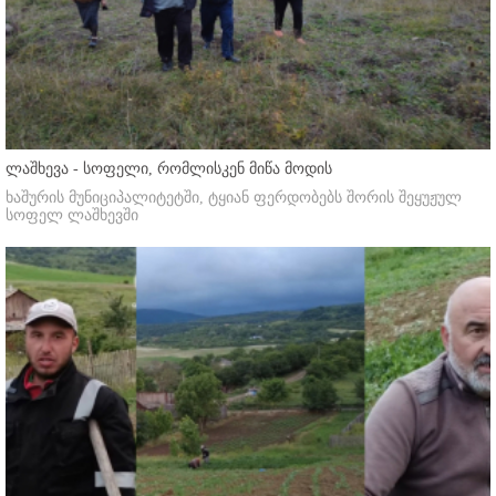
ლაშხევა - სოფელი, რომლისკენ მიწა მოდის
ხაშურის მუნიციპალიტეტში, ტყიან ფერდობებს შორის შეყუჟულ
სოფელ ლაშხევში