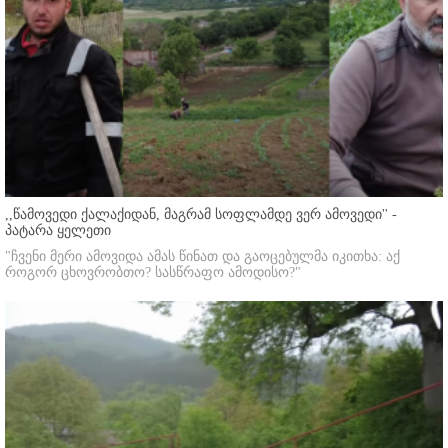
,,წამოვედი ქალაქიდან, მაგრამ სოფლამდე ვერ ამოვედი'' -
პატარა ყელეთი
"ჩვენი მერი ამოვიდა ამას წინათ და გაოცებულმა იკითხა: აქ
როგორ ცხოვრობთო? სასწრაფო ამოდისო?"