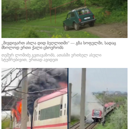
„მივდივართ ახლა დიდ ბეღლითში“ — გზა სოფელში, სადაც
მხოლოდ ერთი ქალი ცხოვრობს
თემურ ლომიძე გვთავაზობს, ათასში ერთხელ ასული
სტუმრებივით, ერთად ავიდეთ