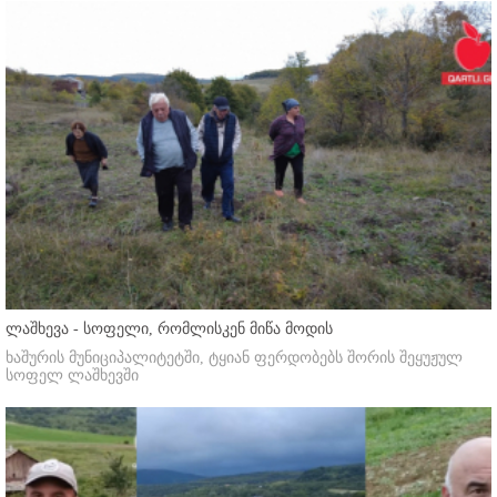
ლაშხევა - სოფელი, რომლისკენ მიწა მოდის
ხაშურის მუნიციპალიტეტში, ტყიან ფერდობებს შორის შეყუჟულ
სოფელ ლაშხევში