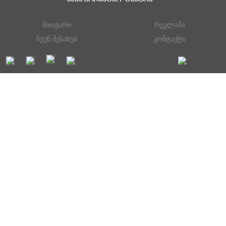
მთავარი
რეკლამა
ჩვენ შესახებ
კონტაქტი