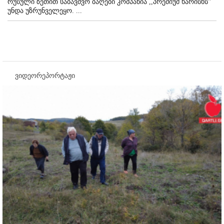
რუსული ზეთით საბავშვო ბაღები კომპანია ,,პრემიუმ ხარისხს''
უნდა უზრუნველეყო. ...
ვიდეორეპორტაჟი