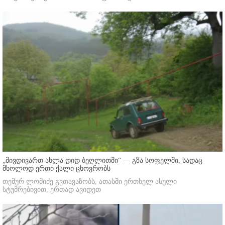
„მივდივართ ახლა დიდ ბეღლითში“ — გზა სოფელში, სადაც
მხოლოდ ერთი ქალი ცხოვრობს
თემურ ლომიძე გვთავაზობს, ათასში ერთხელ ასული
სტუმრებივით, ერთად ავიდეთ