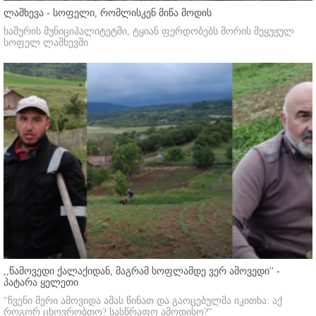
ლაშხევა - სოფელი, რომლისკენ მიწა მოდის
ხაშურის მუნიციპალიტეტში, ტყიან ფერდობებს შორის შეყუჟულ
სოფელ ლაშხევში
,,წამოვედი ქალაქიდან, მაგრამ სოფლამდე ვერ ამოვედი'' -
პატარა ყელეთი
"ჩვენი მერი ამოვიდა ამას წინათ და გაოცებულმა იკითხა: აქ
როგორ ცხოვრობთო? სასწრაფო ამოდისო?"