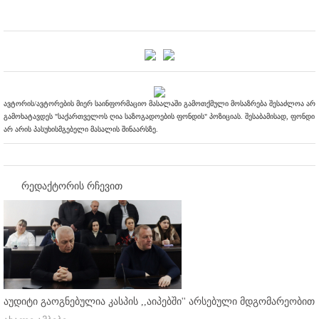
ავტორის/ავტორების მიერ საინფორმაციო მასალაში გამოთქმული მოსაზრება შესაძლოა არ
გამოხატავდეს "საქართველოს ღია საზოგადოების ფონდის" პოზიციას. შესაბამისად, ფონდი
არ არის პასუხისმგებელი მასალის შინაარსზე.
რედაქტორის რჩევით
აუდიტი გაოგნებულია კასპის ,,აიპებში'' არსებული მდგომარეობით