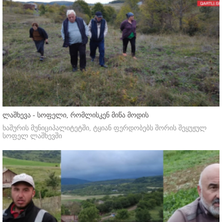
ლაშხევა - სოფელი, რომლისკენ მიწა მოდის
ხაშურის მუნიციპალიტეტში, ტყიან ფერდობებს შორის შეყუჟულ
სოფელ ლაშხევში