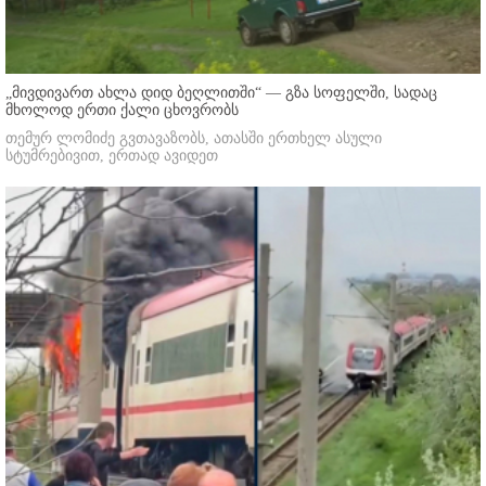
„მივდივართ ახლა დიდ ბეღლითში“ — გზა სოფელში, სადაც
მხოლოდ ერთი ქალი ცხოვრობს
თემურ ლომიძე გვთავაზობს, ათასში ერთხელ ასული
სტუმრებივით, ერთად ავიდეთ