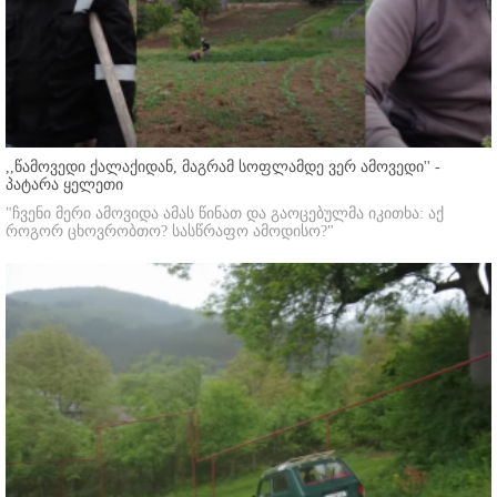
,,წამოვედი ქალაქიდან, მაგრამ სოფლამდე ვერ ამოვედი'' -
პატარა ყელეთი
"ჩვენი მერი ამოვიდა ამას წინათ და გაოცებულმა იკითხა: აქ
როგორ ცხოვრობთო? სასწრაფო ამოდისო?"