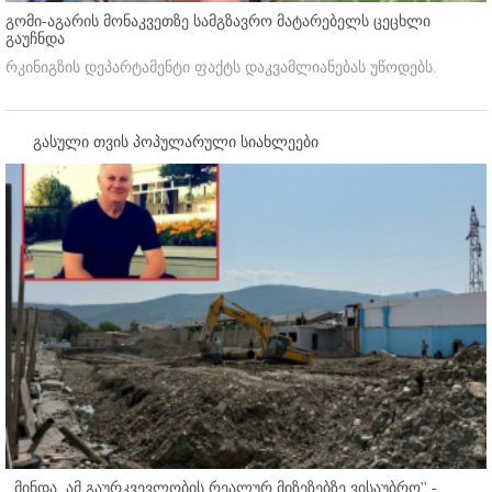
გომი-აგარის მონაკვეთზე სამგზავრო მატარებელს ცეცხლი
გაუჩნდა
რკინიგზის დეპარტამენტი ფაქტს დაკვამლიანებას უწოდებს.
გასული თვის პოპულარული სიახლეები
,,მინდა, ამ გაურკვევლობის რეალურ მიზეზებზე ვისაუბრო'' -