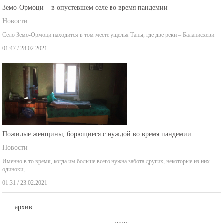
Земо-Ормоци – в опустевшем селе во время пандемии
Новости
Село Земо-Ормоци находится в том месте ущелья Таны, где две реки – Баланисхеви
01:47 / 28.02.2021
Пожилые женщины, борющиеся с нуждой во время пандемии
Новости
Именно в то время, когда им больше всего нужна забота других, некоторые из них
одиноки,
01:31 / 23.02.2021
архив