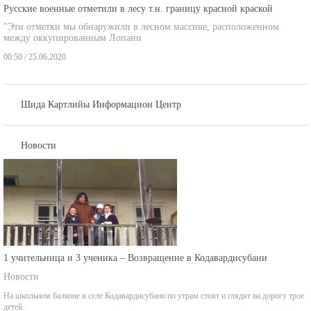
Русские военные отметили в лесу т.н. границу красной краской
"Эти отметки мы обнаружили в лесном массиве, расположенном
между оккупированным Лопани
00:50 / 25.06.2020
Шида Картлийы Информацион Центр
Новости
1 учительница и 3 ученика – Возвращение в Кодавардисубани
Новости
На школьном балконе в селе Кодавардисубани по утрам стоят и глядят на дорогу трое
детей.