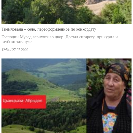
Ткемлована – село, переоформленное по конкордату
Господин Мурад вернулся во двор. Достал сигарету, прикурил и
глубоко затянулся.
12:54 / 27.07.2020