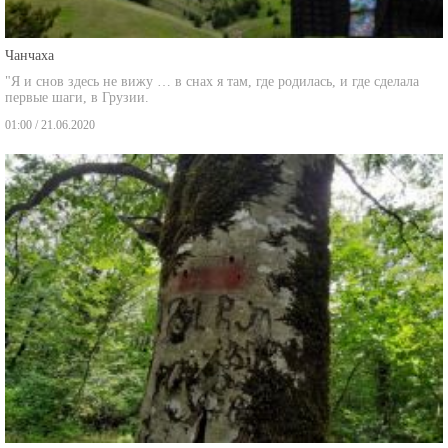
Чанчаха
"Я и снов здесь не вижу … в снах я там, где родилась, и где сделала
первые шаги, в Грузии.
01:00 / 21.06.2020