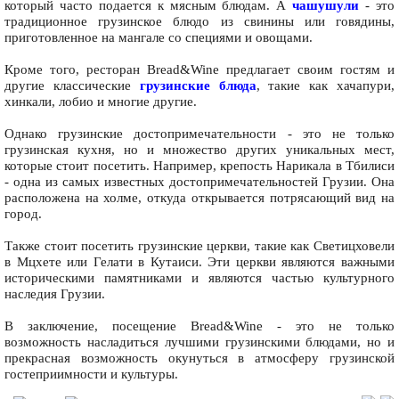
который часто подается к мясным блюдам. А
чашушули
- это
традиционное грузинское блюдо из свинины или говядины,
приготовленное на мангале со специями и овощами.
Кроме того, ресторан Bread&Wine предлагает своим гостям и
другие классические
грузинские блюда
, такие как хачапури,
хинкали, лобио и многие другие.
Однако грузинские достопримечательности - это не только
грузинская кухня, но и множество других уникальных мест,
которые стоит посетить. Например, крепость Нарикала в Тбилиси
- одна из самых известных достопримечательностей Грузии. Она
расположена на холме, откуда открывается потрясающий вид на
город.
Также стоит посетить грузинские церкви, такие как Светицховели
в Мцхете или Гелати в Кутаиси. Эти церкви являются важными
историческими памятниками и являются частью культурного
наследия Грузии.
В заключение, посещение Bread&Wine - это не только
возможность насладиться лучшими грузинскими блюдами, но и
прекрасная возможность окунуться в атмосферу грузинской
гостеприимности и культуры.