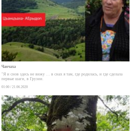
Чанчаха
"Я и снов здесь не вижу … в снах я там, где родилась, и где сделала
первые шаги, в Грузии.
01:00 / 21.06.2020