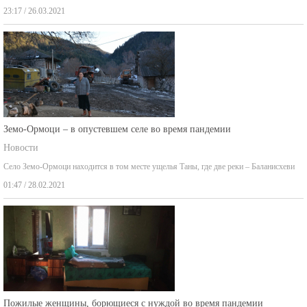
23:17 / 26.03.2021
Земо-Ормоци – в опустевшем селе во время пандемии
Новости
Село Земо-Ормоци находится в том месте ущелья Таны, где две реки – Баланисхеви
01:47 / 28.02.2021
Пожилые женщины, борющиеся с нуждой во время пандемии