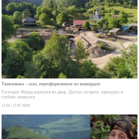
Ткемлована – село, переоформленное по конкордату
Господин Мурад вернулся во двор. Достал сигарету, прикурил и
глубоко затянулся.
12:54 / 27.07.2020