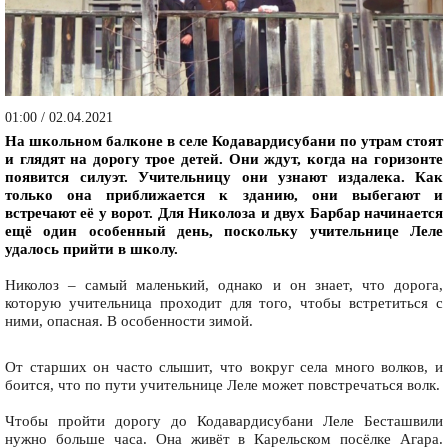
01:00 / 02.04.2021
На школьном балконе в селе Кодавардисубани по утрам стоят
и глядят на дорогу трое детей. Они ждут, когда на горизонте
появится силуэт. Учительницу они узнают издалека. Как
только она приближается к зданию, они выбегают и
встречают её у ворот. Для Николоза и двух Барбар начинается
ещё один особенный день, поскольку учительнице Леле
удалось прийти в школу.
Николоз – самый маленький, однако и он знает, что дорога,
которую учительница проходит для того, чтобы встретиться с
ними, опасная. В особенности зимой.
От старших он часто слышит, что вокруг села много волков, и
боится, что по пути учительнице Леле может повстречаться волк.
Чтобы пройти дорогу до Кодавардисубани Леле Бесташвили
нужно больше часа. Она живёт в Карельском посёлке Агара.