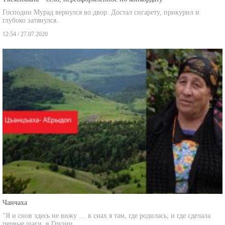
Господин Мурад вернулся во двор. Достал сигарету, прикурил и
глубоко затянулся.
12:54 / 27.07.2020
Чанчаха
"Я и снов здесь не вижу … в снах я там, где родилась, и где сделала
первые шаги, в Грузии.