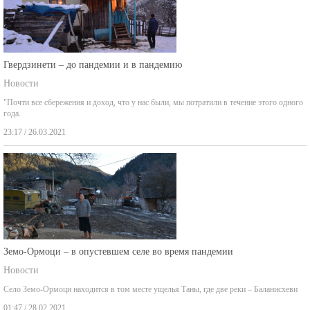
Гвердзинети – до пандемии и в пандемию
Новости
"Почти все сбережения и доход, что у нас были, мы потратили в течение этого одного
года.
23:17 / 26.03.2021
Земо-Ормоци – в опустевшем селе во время пандемии
Новости
Село Земо-Ормоци находится в том месте ущелья Таны, где две реки – Баланисхеви
01:47 / 28.02.2021