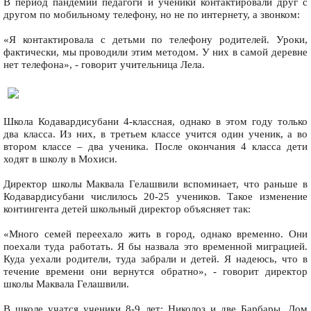
В период пандемии педагоги и ученики контактировали друг с
другом по мобильному телефону, но не по интернету, а звонком:
«Я контактировала с детьми по телефону родителей. Уроки,
фактически, мы проводили этим методом. У них в самой деревне
нет телефона», - говорит учительница Лела.
Школа Кодавардисубани 4-классная, однако в этом году только
два класса. Из них, в третьем классе учится один ученик, а во
втором классе – два ученика. После окончания 4 класса дети
ходят в школу в Мохиси.
Директор школы Маквала Гелашвили вспоминает, что раньше в
Кодавардисубани числилось 20-25 учеников. Такое изменение
контингента детей школьный директор объясняет так:
«Много семей переехало жить в город, однако временно. Они
поехали туда работать. Я бы назвала это временной миграцией.
Куда уехали родители, туда забрали и детей. Я надеюсь, что в
течение времени они вернутся обратно», - говорит директор
школы Маквала Гелашвили.
В школе учатся ученики 8-9 лет: Николоз и две Барбары. Дом