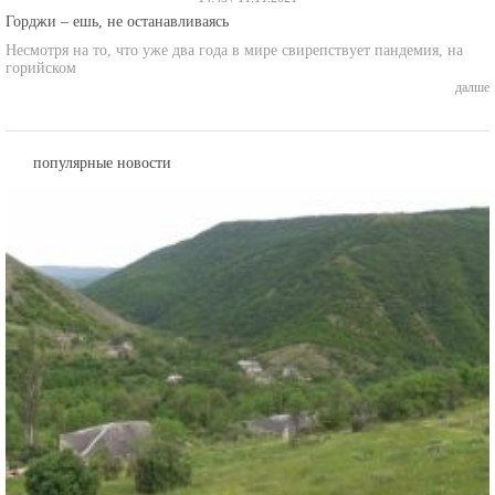
Горджи – ешь, не останавливаясь
Несмотря на то, что уже два года в мире свирепствует пандемия, на
горийском
далше
популярные новости