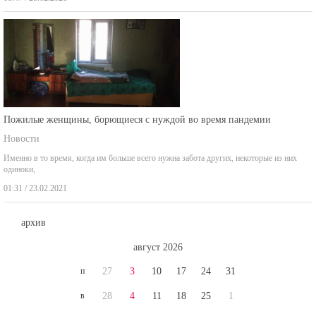
Пожилые женщины, борющиеся с нуждой во время пандемии
Новости
Именно в то время, когда им больше всего нужна забота других, некоторые из них
одиноки,
01:31 / 23.02.2021
архив
август 2026
п
27
3
10
17
24
31
в
28
4
11
18
25
1