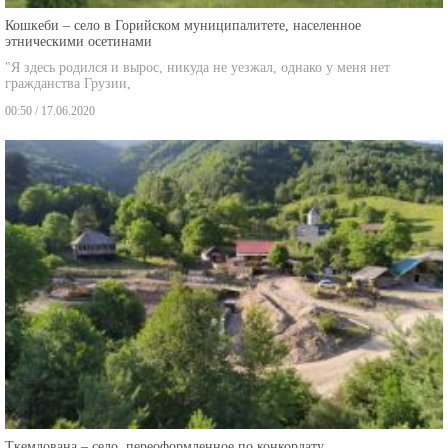
Кошкеби – село в Горийском муниципалитете, населенное
этническими осетинами
"Я здесь родился и вырос, никуда не уезжал, однако у меня нет
гражданства Грузии,
00:50 / 17.06.2020
Ткемлована – село, переоформленное по конкордату