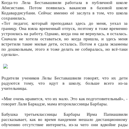
Когда-то Лела Беставашвили работала в публичной школе
Абисистави. Потом появилась вакансия в базовой школе
Кодавардисубани. Сейчас именно её заслуга в том, что школа
сохранилась.
«Тот педагог, который преподавал здесь до меня, уехал за
границу. Она взяла временный отпуск, поэтому я тоже временно
устроилась на работу. Однако, когда она не вернулась, я осталась.
Сначала не хотела оставаться, но когда пришла, и здесь меня
встретили такие милые дети, осталась. Потом я сдала экзамены
по дошкольным, этого я тоже делать не собиралась, но всё-таки
сделала».
Родители учеников Лелы Беставашвили говорят, что их дети
радуются тому, что идут в школу, больше всего из-за
учительницы.
«Мне очень нравится, что их мало. Это как подготовительный», -
говорит Лали Баркадзе, мама второклассницы Барбары.
Бабушка третьеклассницы Барбары Ирма Папиашвили
рассказывает, как во время пандемии мешало дистанционному
обучению отсутствие интернета, из-за чего они вдвойне рады