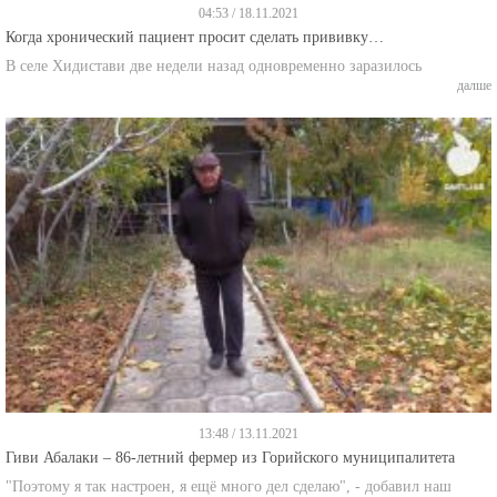
04:53 / 18.11.2021
Когда хронический пациент просит сделать прививку…
В селе Хидистави две недели назад одновременно заразилось
далше
13:48 / 13.11.2021
Гиви Абалаки – 86-летний фермер из Горийского муниципалитета
"Поэтому я так настроен, я ещё много дел сделаю", - добавил наш