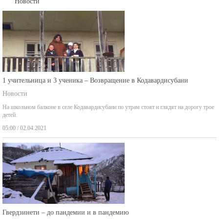
Новости
1 учительница и 3 ученика – Возвращение в Кодавардисубани
Новости
На школьном балконе в селе Кодавардисубани по утрам стоят и глядят на дорогу трое
детей.
05:00 / 02.04.2021
Гвердзинети – до пандемии и в пандемию