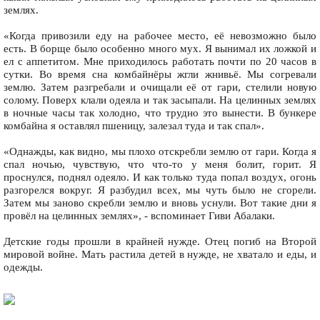
землях.
«Когда привозили еду на рабочее место, её невозможно было
есть. В борще было особенно много мух. Я вынимал их ложкой и
ел с аппетитом. Мне приходилось работать почти по 20 часов в
сутки. Во время сна комбайнёры жгли жнивьё. Мы согревали
землю. Затем разгребали и очищали её от гари, стелили новую
солому. Поверх клали одеяла и так засыпали. На целинных землях
в ночные часы так холодно, что трудно это вынести. В бункере
комбайна я оставлял пшеницу, залезал туда и так спал».
«Однажды, как видно, мы плохо отскребли землю от гари. Когда я
спал ночью, чувствую, что что-то у меня болит, горит. Я
проснулся, поднял одеяло. И как только туда попал воздух, огонь
разгорелся вокруг. Я разбудил всех, мы чуть было не сгорели.
Затем мы заново скребли землю и вновь уснули. Вот такие дни я
провёл на целинных землях», - вспоминает Гиви Абалаки.
Детские годы прошли в крайней нужде. Отец погиб на Второй
мировой войне. Мать растила детей в нужде, не хватало и еды, и
одежды.