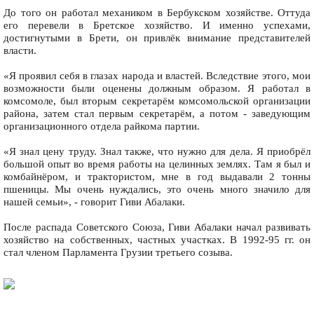
До того он работал механиком в Бербукском хозяйстве. Оттуда
его перевели в Бретское хозяйство. И именно успехами,
достигнутыми в Брети, он привлёк внимание представителей
власти.
«Я проявил себя в глазах народа и властей. Вследствие этого, мои
возможности были оценены должным образом. Я работал в
комсомоле, был вторым секретарём комсомольской организации
района, затем стал первым секретарём, а потом - заведующим
организационного отдела райкома партии.
«Я знал цену труду. Знал также, что нужно для дела. Я приобрёл
большой опыт во время работы на целинных землях. Там я был и
комбайнёром, и трактористом, мне в год выдавали 2 тонны
пшеницы. Мы очень нуждались, это очень много значило для
нашей семьи», - говорит Гиви Абалаки.
После распада Советского Союза, Гиви Абалаки начал развивать
хозяйство на собственных, частных участках. В 1992-95 гг. он
стал членом Парламента Грузии третьего созыва.