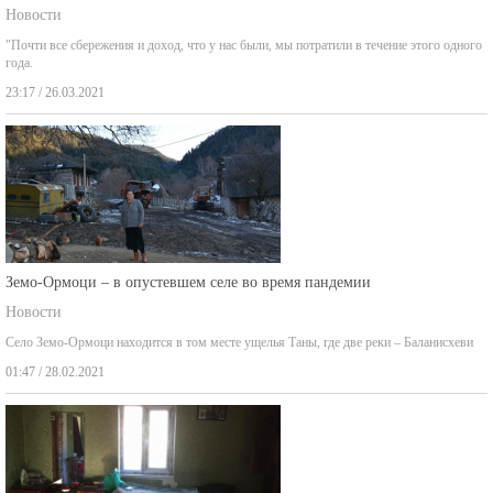
Новости
"Почти все сбережения и доход, что у нас были, мы потратили в течение этого одного
года.
23:17 / 26.03.2021
Земо-Ормоци – в опустевшем селе во время пандемии
Новости
Село Земо-Ормоци находится в том месте ущелья Таны, где две реки – Баланисхеви
01:47 / 28.02.2021