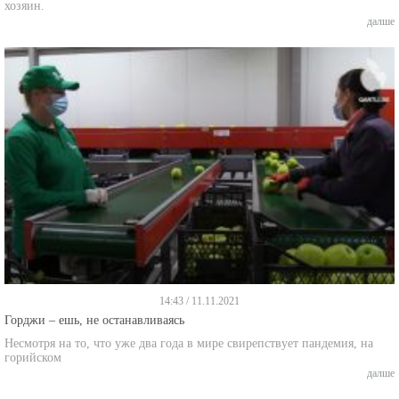
хозяин.
далше
14:43 / 11.11.2021
Горджи – ешь, не останавливаясь
Несмотря на то, что уже два года в мире свирепствует пандемия, на
горийском
далше