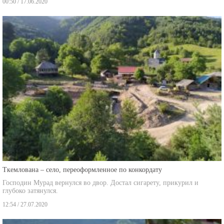
00:50 / 17.06.2020
Ткемлована – село, переоформленное по конкордату
Господин Мурад вернулся во двор. Достал сигарету, прикурил и
глубоко затянулся.
12:54 / 27.07.2020