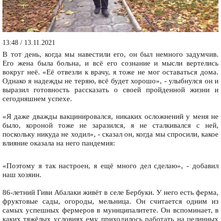
13:48 / 13.11.2021
В тот день, когда мы навестили его, он был немного задумчив.
Его жена была больна, и всё его сознание и мысли вертелись
вокруг неё. «Её отвезли к врачу, я тоже не мог оставаться дома.
Однако я надежды не теряю, всё будет хорошо», - улыбнулся он и
выразил готовность рассказать о своей пройденной жизни и
сегодняшнем успехе.
«Я даже дважды вакцинировался, никаких осложнений у меня не
было, короной тоже не заразился, я не сталкивался с ней,
поскольку никуда не ходил», - сказал он, когда мы спросили, какое
влияние оказала на него пандемия:
«Поэтому я так настроен, я ещё много дел сделаю», - добавил
наш хозяин.
86-летний Гиви Абалаки живёт в селе Бербуки. У него есть ферма,
фруктовые сады, огороды, мельница. Он считается одним из
самых успешных фермеров в муниципалитете. Он вспоминает, в
каких тяжёлых условиях ему приходилось работать на целинных