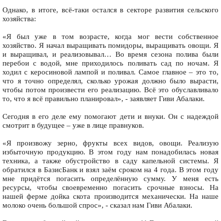
Однако, в итоге, всё-таки остался в секторе развития сельского
хозяйства:
«Я был уже в том возрасте, когда мог вести собственное
хозяйство. Я начал выращивать помидоры, выращивать овощи. Я
и выращивал, и реализовывал… Во время сезона полива были
перебои с водой, мне приходилось поливать сад по ночам. Я
ходил с керосиновой лампой и поливал. Самое главное – это то,
что я точно определял, сколько урожая должно было вырасти,
чтобы потом произвести его реализацию. Всё это обуславливало
то, что я всё правильно планировал», - заявляет Гиви Абалаки.
Сегодня в его деле ему помогают дети и внуки. Он с надеждой
смотрит в будущее – уже в лице правнуков.
«Я произвожу зерно, фрукты всех видов, овощи. Реализую
избыточную продукцию. В этом году нам понадобилась новая
техника, а также обустройство в саду капельной системы. Я
обратился в БазисБанк и взял заём сроком на 4 года. В этом году
мне придётся погасить определённую сумму. У меня есть
ресурсы, чтобы своевременно погасить срочные взносы. На
нашей ферме дойка скота производится механически. На наше
молоко очень большой спрос», - сказал нам Гиви Абалаки.