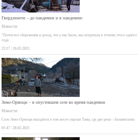
Гвердзинети – до пандемии и в пандемию
Новости
"Почти все сбережения и доход, что у нас были, мы потратили в течение этого одного
года.
23:17 / 26.03.2021
Земо-Ормоци – в опустевшем селе во время пандемии
Новости
Село Земо-Ормоци находится в том месте ущелья Таны, где две реки – Баланисхеви
01:47 / 28.02.2021