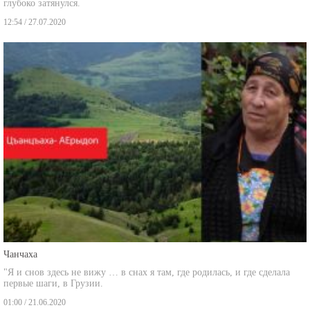
глубоко затянулся.
12:54 / 27.07.2020
Чанчаха
"Я и снов здесь не вижу … в снах я там, где родилась, и где сделала
первые шаги, в Грузии.
01:00 / 21.06.2020