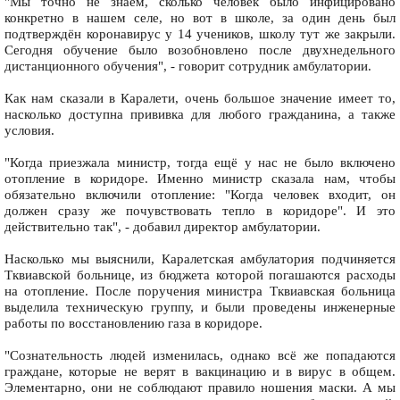
"Мы точно не знаем, сколько человек было инфицировано
конкретно в нашем селе, но вот в школе, за один день был
подтверждён коронавирус у 14 учеников, школу тут же закрыли.
Сегодня обучение было возобновлено после двухнедельного
дистанционного обучения", - говорит сотрудник амбулатории.
Как нам сказали в Каралети, очень большое значение имеет то,
насколько доступна прививка для любого гражданина, а также
условия.
"Когда приезжала министр, тогда ещё у нас не было включено
отопление в коридоре. Именно министр сказала нам, чтобы
обязательно включили отопление: "Когда человек входит, он
должен сразу же почувствовать тепло в коридоре". И это
действительно так", - добавил директор амбулатории.
Насколько мы выяснили, Каралетская амбулатория подчиняется
Тквиавской больнице, из бюджета которой погашаются расходы
на отопление. После поручения министра Тквиавская больница
выделила техническую группу, и были проведены инженерные
работы по восстановлению газа в коридоре.
"Сознательность людей изменилась, однако всё же попадаются
граждане, которые не верят в вакцинацию и в вирус в общем.
Элементарно, они не соблюдают правило ношения маски. А мы