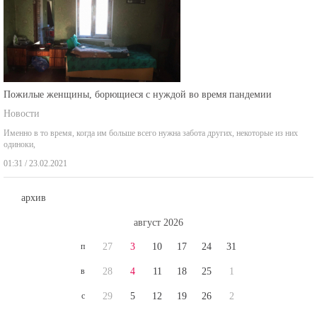
Пожилые женщины, борющиеся с нуждой во время пандемии
Новости
Именно в то время, когда им больше всего нужна забота других, некоторые из них
одиноки,
01:31 / 23.02.2021
архив
август 2026
п
27
3
10
17
24
31
в
28
4
11
18
25
1
с
29
5
12
19
26
2