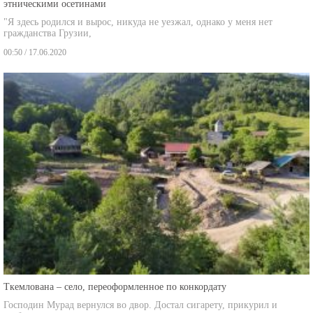
этническими осетинами
"Я здесь родился и вырос, никуда не уезжал, однако у меня нет
гражданства Грузии,
00:50 / 17.06.2020
Ткемлована – село, переоформленное по конкордату
Господин Мурад вернулся во двор. Достал сигарету, прикурил и