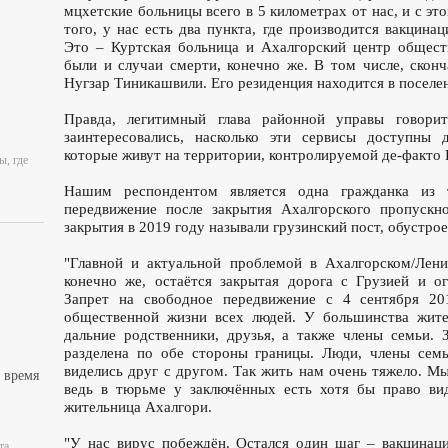
мцхетские больницы всего в 5 километрах от нас, и с эт
того, у нас есть два пункта, где производится вакцина
Это – Куртская больница и Ахалгорский центр общест
были и случаи смерти, конечно же. В том числе, скон
Нугзар Тиникашвили. Его резиденция находится в поселе
Правда, легитимный глава районной управы говори
заинтересовались, насколько эти сервисы доступны 
которые живут на территории, контролируемой де-факто
ы, где
Нашим респондентом является одна гражданка из 
передвижение после закрытия Ахалгорского пропускно
закрытия в 2019 году называли грузинский пост, обустро
"Главной и актуальной проблемой в Ахалгорском/Лени
конечно же, остаётся закрытая дорога с Грузией и о
Запрет на свободное передвижение с 4 сентября 20
общественной жизни всех людей. У большинства жите
дальние родственники, друзья, а также члены семьи. 
разделена по обе стороны границы. Люди, члены семь
виделись друг с другом. Так жить нам очень тяжело. М
 время
ведь в тюрьме у заключённых есть хотя бы право вид
жительница Ахалгори.
"У нас вирус побеждён. Остался один шаг – вакцинация
та