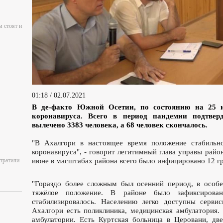
м стоят и
01:18 / 02.07.2021
В де-факто Южной Осетии, по состоянию на 25 и
коронавируса. Всего в период пандемии подтвер
вылечено 3383 человека, а 68 человек скончалось.
"В Ахалгори в настоящее время положение стабильн
коронавируса", - говорит легитимный глава управы райо
отратили
июне в масштабах района всего было инфицировано 12 г
"Гораздо более сложным был осенний период, в особе
тяжёлое положение. В районе было зафиксирова
стабилизировалось. Населению легко доступны сервис
Ахалгори есть поликлиника, медицинская амбулатория.
амбулатории. Есть Куртская больница в Церовани, дв