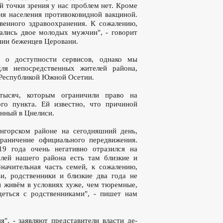
ой точки зрения у нас проблем нет. Кроме
ция населения противоковидной вакциной.
венного здравоохранения. К сожалению,
чались двое молодых мужчин", - говорит
нии беженцев Церовани.
т о доступности сервисов, однако мы
для непосредственных жителей района,
 Республикой Южной Осетии.
тысяч, которым ограничили право на
го пункта. Ей известно, что причиной
енный в Цнелиси.
нгорском районе на сегодняшний день,
граничение официального передвижения.
19 года очень негативно отразился на
лей нашего района есть там близкие и
Значительная часть семей, к сожалению,
и, родственники и близкие два года не
ы живём в условиях хуже, чем тюремные,
еться с родственниками", - пишет нам
", - заявляют представители власти де-