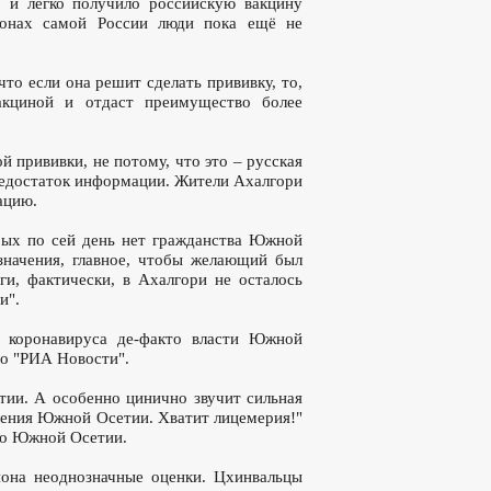
 и легко получило российскую вакцину
ионах самой России люди пока ещё не
то если она решит сделать прививку, то,
вакциной и отдаст преимущество более
 прививки, не потому, что это – русская
 недостаток информации. Жители Ахалгори
ацию.
рых по сей день нет гражданства Южной
 значения, главное, чтобы желающий был
и, фактически, в Ахалгори не осталось
и".
 коронавируса де-факто власти Южной
о "РИА Новости".
тии. А особенно цинично звучит сильная
еления Южной Осетии. Хватит лицемерия!"
кто Южной Осетии.
иона неоднозначные оценки. Цхинвальцы