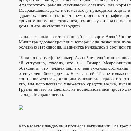
Ахалгорского района фактически осталось без нормал
Меаракишвили, даже к стоматологу приходится ездить в
здравоохранения настолько неустроенна, что зафиксиро
срочном внимании, скончался, поскольку скорая не успел
дома, и его не смогли разбудить.
Тамара вспоминает телефонный разговор с Аллой Чочие
Министра здравоохранения, которой она позвонила из-з
болезнью Паркинсона. Пациентка нуждалась в срочной тр
"Я нашла в телефоне номер Аллы Чочиевой и позвонила 
ей ситуацию, сказала, что я – Тамара Меаракишвил
объяснила, что человек был в очень тяжёлом состоянии. 
ответ, очень бессердечно. Я сказала ей: "Вы не только не
состояние человека, женщина моложе вас страдает от этог
это, мы использовали множество средств медиа, писал
Грузии ничего не сделали, не воспользовались просто да
Тамара Меаракишвили.
Что касается пандемии и процесса вакцинации: "Из трёх