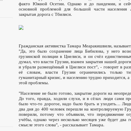
факто Южной Осетии. Однако и до пандемии, и сейч
основной проблемой для большой части населения А
закрытая дорога с Тбилиси.
Гражданская активистка Тамара Меаракишвили, называет
"Да, это было сохранение лица Бибилова, у него воз
грузинской полиции в Цнелиси, и он счёл единственны
думал, что власти Грузии, взамен закрытия нашей дороги
и убрали размещённый в Цнелиси пост", - говорит в ра
её словам, власти Грузии ограничились только т
гуманитарный кризис, и населению трудно приходится, а 
этой проблемы.
"Население не было готово, закрытие дороги на неопре
До того, правда, ходили слухи, и в сёлах люди сами п
было что-то дорогое, надо было брать и уходить… Люди
два дня до 400 человек перешли на контролируемую Гру
поверили, потому что объявили, что передвижение ог
учёбы, однако через несколько месяцев уже будет два г
смысле этого слова", - рассказывает Тамара.