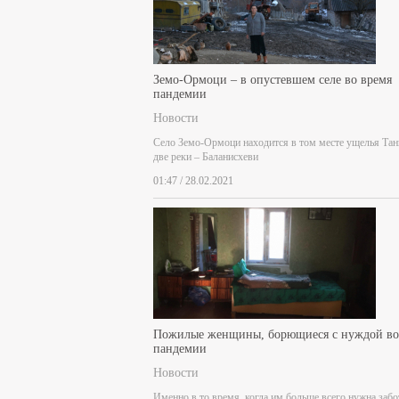
Земо-Ормоци – в опустевшем селе во время
пандемии
Новости
Село Земо-Ормоци находится в том месте ущелья Тан
две реки – Баланисхеви
01:47 / 28.02.2021
Пожилые женщины, борющиеся с нуждой во
пандемии
Новости
Именно в то время, когда им больше всего нужна забо