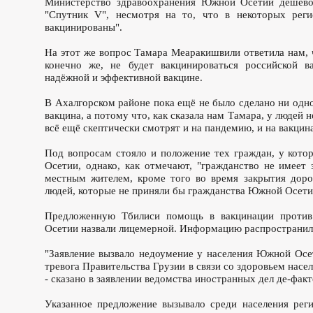
Министерство здравоохранения Южной Осетии дёшево
"Спутник V", несмотря на то, что в некоторых рег
вакцинированы".
На этот же вопрос Тамара Меаракишвили ответила нам, ч
конечно же, не будет вакцинироваться российской 
надёжной и эффективной вакцине.
В Ахалгорском районе пока ещё не было сделано ни одной
вакцина, а потому что, как сказала нам Тамара, у людей
всё ещё скептически смотрят и на пандемию, и на вакцин
Под вопросам стояло и положение тех граждан, у кото
Осетии, однако, как отмечают, "гражданство не имеет
местным жителем, кроме того во время закрытия дорог
людей, которые не приняли бы гражданства Южной Осети
Предложенную Тбилиси помощь в вакцинации против
Осетии назвали лицемерной. Информацию распространил
"Заявление вызвало недоумение у населения Южной Осе
тревога Правительства Грузии в связи со здоровьем нас
- сказано в заявлении ведомства иностранных дел де-фа
Указанное предложение вызывало среди населения рег