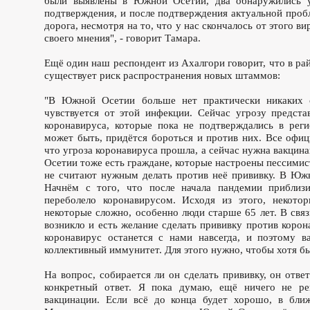
были выявлены в Южной Осетии, два обнаружились у
подтверждения, и после подтверждения актуальной проб
дорога, несмотря на то, что у нас скончалось от этого в
своего мнения", - говорит Тамара.
Ещё один наш респондент из Ахалгори говорит, что в ра
существует риск распространения новых штаммов:
"В Южной Осетии больше нет практически никаких о
чувствуется от этой инфекции. Сейчас угрозу предст
коронавируса, которые пока не подтверждались в реги
может быть, придётся бороться и против них. Все офиц
что угроза коронавируса прошла, а сейчас нужна вакцина
Осетии тоже есть граждане, которые настроены пессимис
не считают нужным делать против неё прививку. В Южн
Начнём с того, что после начала пандемии прибли
переболело коронавирусом. Исходя из этого, некотор
некоторые сложно, особенно люди старше 65 лет. В связ
возникло и есть желание сделать прививку против коро
коронавирус останется с нами навсегда, и поэтому в
коллективный иммунитет. Для этого нужно, чтобы хотя б
На вопрос, собирается ли он сделать прививку, он ответ
конкретный ответ. Я пока думаю, ещё ничего не р
вакцинации. Если всё до конца будет хорошо, в бли