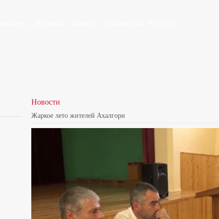
ронавирус
Политика
Новости
Мультимедиа
Культура
Новости
Жаркое лето жителей Ахалгори