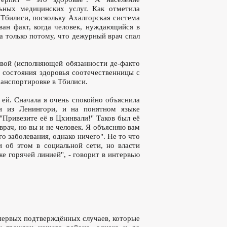
ьных медицинских услуг. Как отметила
 Тбилиси, поскольку Ахалгорская система
ван факт, когда человек, нуждающийся в
а только потому, что дежурный врач спал
вой (исполняющей обязанности де-факто
а состояния здоровья соотечественницы с
анспортировке в Тбилиси.
ей. Сначала я очень спокойно объяснила
и из Ленингори, и на понятном языке
"Привезите её в Цхинвали!" Таков был её
 врач, но вы и не человек. Я объясняю вам
о заболевания, однако ничего". Не то что
и об этом в социальной сети, но власти
же горячей линией", - говорит в интервью
 первых подтверждённых случаев, которые