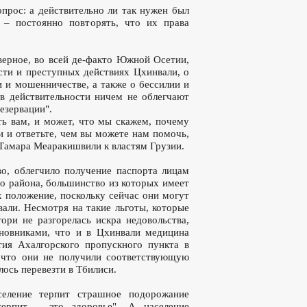
прос: а действительно ли так нужен был
– постоянно повторять, что их права
верное, во всей де-факто Южной Осетии,
сти и преступных действиях Цхинвали, о
 и мошенничестве, а также о бессилии и
в действительности ничем не облегчают
езервации".
ать вам, и может, что мы скажем, почему
 и ответьте, чем вы можете нам помочь,
Тамара Меаракишвили к властям Грузии.
во, облегчило получение паспорта лицам
го района, большинство из которых имеет
х положение, поскольку сейчас они могут
али. Несмотря на такие льготы, которые
ори не разгорелась искра недовольства,
новниками, что и в Цхинвали медицина
ия Ахалгорского пропускного пункта в
, что они не получили соответствующую
лось перевезти в Тбилиси.
селение терпит страшное подорожание
терпит – это здоровье". А население