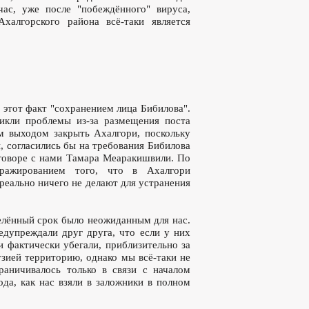
ас, уже после "побеждённого" вируса,
халгорского района всё-таки является
 этот факт "сохранением лица Бибилова".
никли проблемы из-за размещения поста
м выходом закрыть Ахалгори, поскольку
, согласились бы на требования Бибилова
зговоре с нами Тамара Меаракишвили. По
иражированием того, что в Ахалгори
реально ничего не делают для устранения
делённый срок было неожиданным для нас.
редупреждали друг друга, что если у них
 фактически убегали, приблизительно за
зией территорию, однако мы всё-таки не
раничивалось только в связи с началом
ода, как нас взяли в заложники в полном