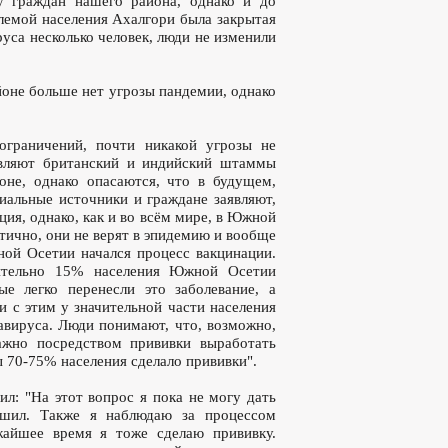
 граждан нашего района, однако и до
лемой населения Ахалгори была закрытая
ируса несколько человек, люди не изменили
йоне больше нет угрозы пандемии, однако
граничений, почти никакой угрозы не
авляют британский и индийский штаммы
оне, однако опасаются, что в будущем,
иальные источники и граждане заявляют,
ция, однако, как и во всём мире, в Южной
тично, они не верят в эпидемию и вообще
ой Осетии начался процесс вакцинации.
зительно 15% населения Южной Осетии
ые легко перенесли это заболевание, а
и с этим у значительной части населения
навируса. Люди понимают, что, возможно,
ажно посредством прививки выработать
ы 70-75% населения сделало прививки".
ил: "На этот вопрос я пока не могу дать
ешил. Также я наблюдаю за процессом
жайшее время я тоже сделаю прививку.