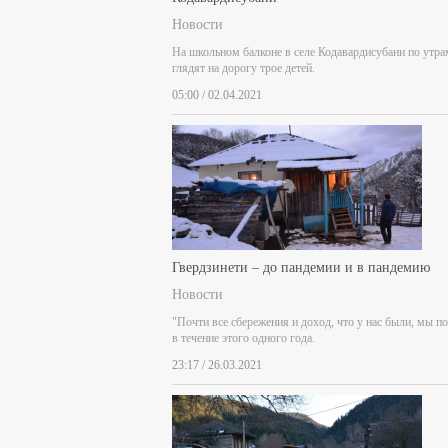
Новости
На школьном балконе в селе Кодавардисубани по утра
глядят на дорогу трое детей.
05:00 / 02.04.2021
Гвердзинети – до пандемии и в пандемию
Новости
"Почти все сбережения и доход, что у нас были, мы п
в течение этого одного года.
23:17 / 26.03.2021