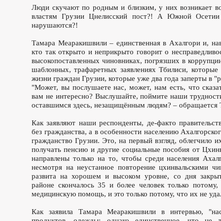
Люди скучают по родным и близким, у них возникает во
властям Грузии Цнелисский пост?! А Южной Осетии 
нарушаются?!
Тамара Меаракишвили – единственная в Ахалгори и, на
кто так открыто и неприкрыто говорит о несправедливо
высокопоставленных чиновниках, погрязших в коррупции
шаблонных, трафаретных заявлениях Тбилиси, которые 
жизни граждан Грузии, которые уже два года заперты в "р
"Может, вы послушаете нас, может, нам есть, что сказ
вам не интересно? Выслушайте, поймите наши трудности
оставшимся здесь, незащищённым людям? – обращается 
Как заявляют наши респонденты, де-факто правительст
без гражданства, а в особенности населению Ахалгорско
гражданство Грузии. Это, на первый взгляд, облегчило и
получать пенсию и другие социальные пособия от Цхинв
направлены только на то, чтобы среди населения Ахалг
несмотря на неустанное повторение цхинвальскими чи
развита на хорошем и высоком уровне, со дня закрыт
районе скончалось 35 и более человек только потому
медицинскую помощь, и это только потому, что их не уда
Как заявила Тамара Меаракишвили в интервью, "на
продуктов, одежды; однако единственное, что не 