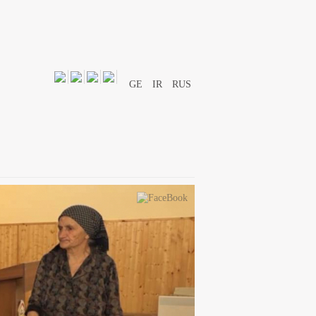
GE
IR
RUS