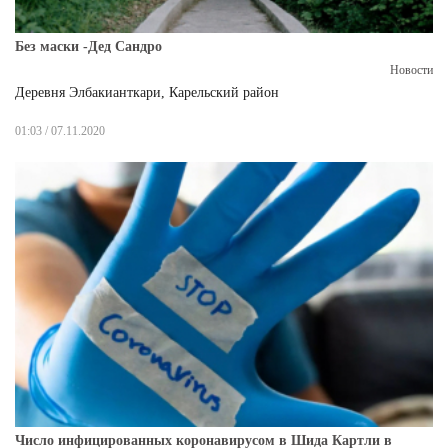
Без маски -Дед Сандро
Новости
Деревня Элбакианткари, Карельский район
01:03 / 07.11.2020
Число инфицированных коронавирусом в Шида Картли в