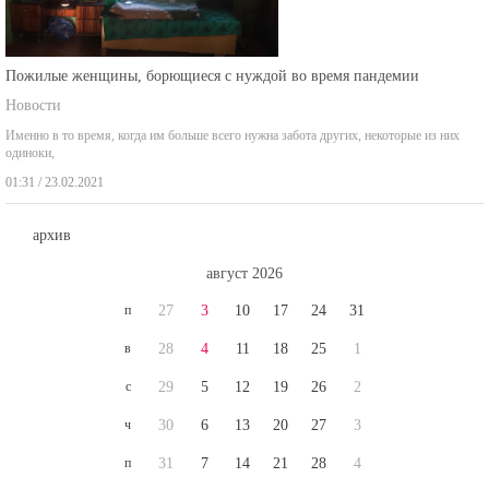
Пожилые женщины, борющиеся с нуждой во время пандемии
Новости
Именно в то время, когда им больше всего нужна забота других, некоторые из них
одиноки,
01:31 / 23.02.2021
архив
август 2026
п
27
3
10
17
24
31
в
28
4
11
18
25
1
с
29
5
12
19
26
2
ч
30
6
13
20
27
3
п
31
7
14
21
28
4