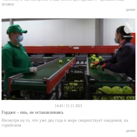
хозяин.
далше
14:43 / 11.11.2021
Горджи – ешь, не останавливаясь
Несмотря на то, что уже два года в мире свирепствует пандемия, на
горийском
далше