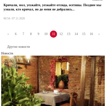
Кричали, мол, уезжайте, уезжайте отсюда, осетины. Позднее мы
узнали, кто кричал, но до меня не добрались...
00:54 / 07.11.2020
«
6
7
8
9
10
11
12
13
14
15
16
»
Другие новости
Новости