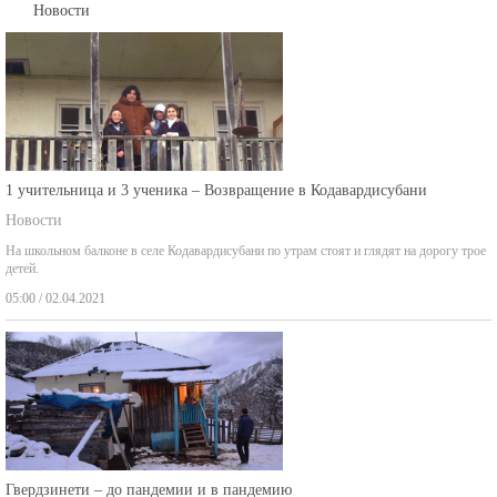
Новости
1 учительница и 3 ученика – Возвращение в Кодавардисубани
Новости
На школьном балконе в селе Кодавардисубани по утрам стоят и глядят на дорогу трое
детей.
05:00 / 02.04.2021
Гвердзинети – до пандемии и в пандемию