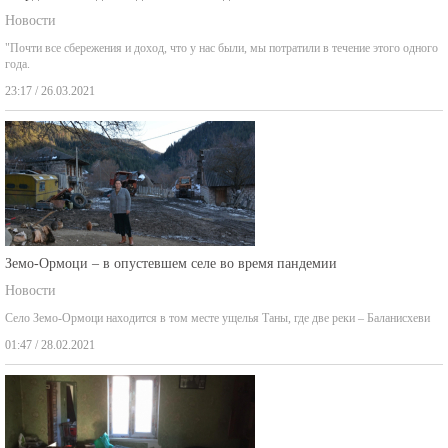
Новости
"Почти все сбережения и доход, что у нас были, мы потратили в течение этого одного
года.
23:17 / 26.03.2021
Земо-Ормоци – в опустевшем селе во время пандемии
Новости
Село Земо-Ормоци находится в том месте ущелья Таны, где две реки – Баланисхеви
01:47 / 28.02.2021