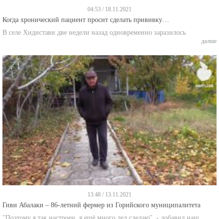
04:53 / 18.11.2021
Когда хронический пациент просит сделать прививку…
В селе Хидистави две недели назад одновременно заразилось
далше
13:48 / 13.11.2021
Гиви Абалаки – 86-летний фермер из Горийского муниципалитета
"Поэтому я так настроен, я ещё много дел сделаю", - добавил наш