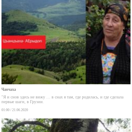
Чанчаха
"Я и снов здесь не вижу … в снах я там, где родилась, и где сделала
первые шаги, в Грузии.
01:00 / 21.06.2020