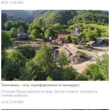
00:50 / 17.06.2020
Ткемлована – село, переоформленное по конкордату
Господин Мурад вернулся во двор. Достал сигарету, прикурил и
глубоко затянулся.
12:54 / 27.07.2020