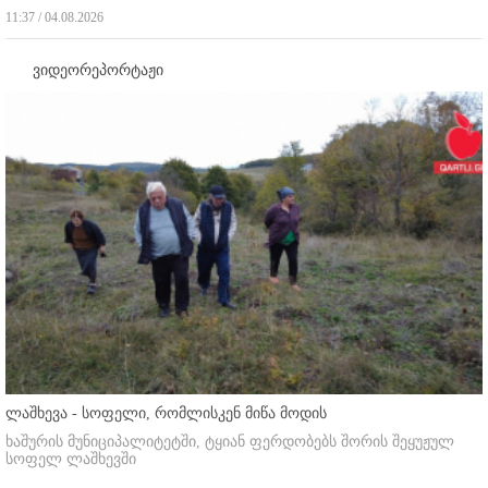
11:37 / 04.08.2026
ვიდეორეპორტაჟი
ლაშხევა - სოფელი, რომლისკენ მიწა მოდის
ხაშურის მუნიციპალიტეტში, ტყიან ფერდობებს შორის შეყუჟულ
სოფელ ლაშხევში