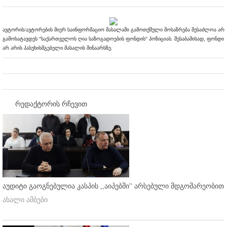
ავტორის/ავტორების მიერ საინფორმაციო მასალაში გამოთქმული მოსაზრება შესაძლოა არ
გამოხატავდეს "საქართველოს ღია საზოგადოების ფონდის" პოზიციას. შესაბამისად, ფონდი
არ არის პასუხისმგებელი მასალის შინაარსზე.
რედაქტორის რჩევით
აუდიტი გაოგნებულია კასპის ,,აიპებში'' არსებული მდგომარეობით
ახალი ამბები