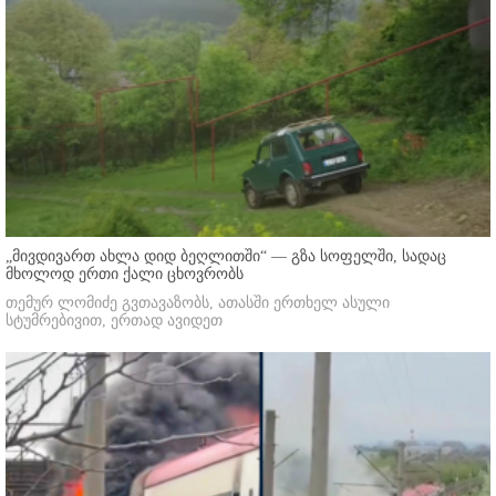
„მივდივართ ახლა დიდ ბეღლითში“ — გზა სოფელში, სადაც
მხოლოდ ერთი ქალი ცხოვრობს
თემურ ლომიძე გვთავაზობს, ათასში ერთხელ ასული
სტუმრებივით, ერთად ავიდეთ