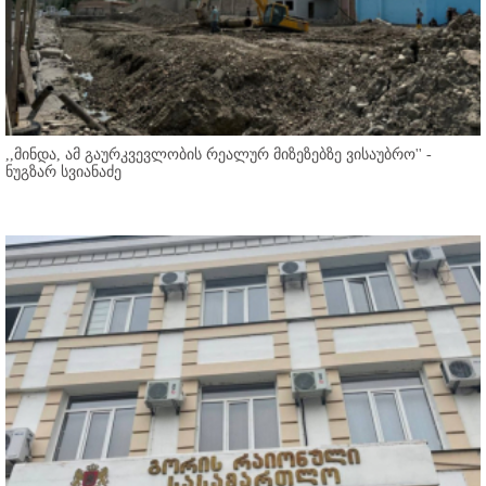
,,მინდა, ამ გაურკვევლობის რეალურ მიზეზებზე ვისაუბრო'' -
ნუგზარ სვიანაძე