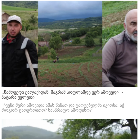
,,წამოვედი ქალაქიდან, მაგრამ სოფლამდე ვერ ამოვედი'' -
პატარა ყელეთი
"ჩვენი მერი ამოვიდა ამას წინათ და გაოცებულმა იკითხა: აქ
როგორ ცხოვრობთო? სასწრაფო ამოდისო?"