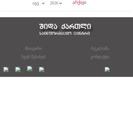
მთავარი
რეკლამა
ჩვენ შესახებ
კონტაქტი