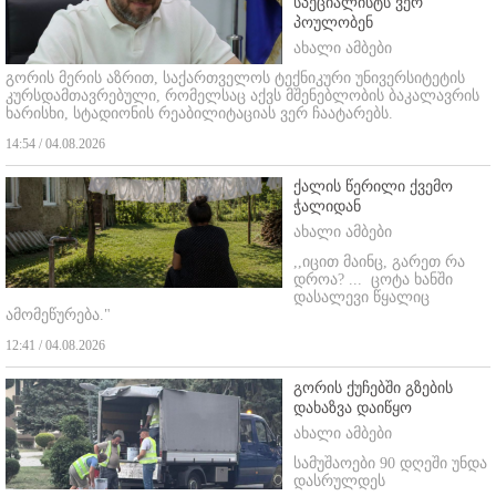
სპეციალისტს ვერ
პოულობენ
ახალი ამბები
გორის მერის აზრით, საქართველოს ტექნიკური უნივერსიტეტის
კურსდამთავრებული, რომელსაც აქვს მშენებლობის ბაკალავრის
ხარისხი, სტადიონის რეაბილიტაციას ვერ ჩაატარებს.
14:54 / 04.08.2026
ქალის წერილი ქვემო
ჭალიდან
ახალი ამბები
,,იცით მაინც, გარეთ რა
დროა? ...
ცოტა ხანში
დასალევი წყალიც
ამომეწურება."
12:41 / 04.08.2026
გორის ქუჩებში გზების
დახაზვა დაიწყო
ახალი ამბები
სამუშაოები 90 დღეში უნდა
დასრულდეს