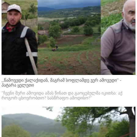
,,წამოვედი ქალაქიდან, მაგრამ სოფლამდე ვერ ამოვედი'' -
პატარა ყელეთი
"ჩვენი მერი ამოვიდა ამას წინათ და გაოცებულმა იკითხა: აქ
როგორ ცხოვრობთო? სასწრაფო ამოდისო?"