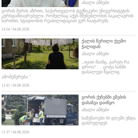
ახალი ამბები
გორის მერის აზრით, საქართველოს ტექნიკური უნივერსიტეტის
კურსდამთავრებული, რომელსაც აქვს მშენებლობის ბაკალავრის
ხარისხი, სტადიონის რეაბილიტაციას ვერ ჩაატარებს.
14:54 / 04.08.2026
ქალის წერილი ქვემო
ჭალიდან
ახალი ამბები
,,იცით მაინც, გარეთ რა
დროა? ...
ცოტა ხანში
დასალევი წყალიც
ამომეწურება."
12:41 / 04.08.2026
გორის ქუჩებში გზების
დახაზვა დაიწყო
ახალი ამბები
სამუშაოები 90 დღეში უნდა
დასრულდეს
11:37 / 04.08.2026