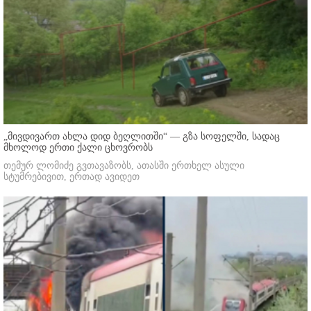
„მივდივართ ახლა დიდ ბეღლითში“ — გზა სოფელში, სადაც
მხოლოდ ერთი ქალი ცხოვრობს
თემურ ლომიძე გვთავაზობს, ათასში ერთხელ ასული
სტუმრებივით, ერთად ავიდეთ