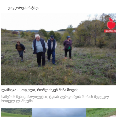
ვიდეორეპორტაჟი
ლაშხევა - სოფელი, რომლისკენ მიწა მოდის
ხაშურის მუნიციპალიტეტში, ტყიან ფერდობებს შორის შეყუჟულ
სოფელ ლაშხევში