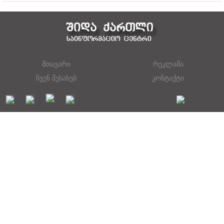
მთავარი
რეკლამა
ჩვენ შესახებ
კონტაქტი