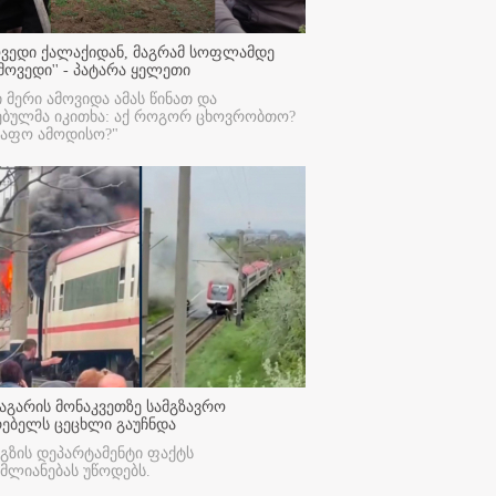
ოვედი ქალაქიდან, მაგრამ სოფლამდე
მოვედი'' - პატარა ყელეთი
ი მერი ამოვიდა ამას წინათ და
ებულმა იკითხა: აქ როგორ ცხოვრობთო?
რაფო ამოდისო?"
აგარის მონაკვეთზე სამგზავრო
რებელს ცეცხლი გაუჩნდა
გზის დეპარტამენტი ფაქტს
მლიანებას უწოდებს.