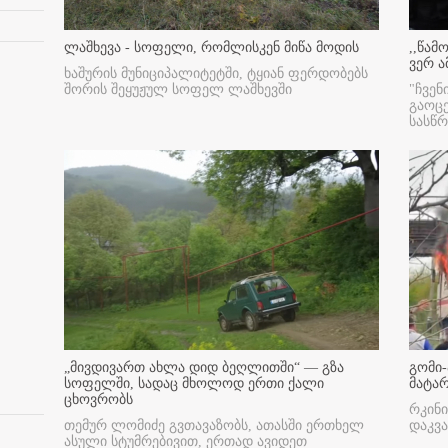
ლაშხევა - სოფელი, რომლისკენ მიწა მოდის
,,წამ
ვერ ა
ხაშურის მუნიციპალიტეტში, ტყიან ფერდობებს
შორის შეყუჟულ სოფელ ლაშხევში
"ჩვენ
გაოც
სასწ
„მივდივართ ახლა დიდ ბეღლითში“ — გზა
გომი-
სოფელში, სადაც მხოლოდ ერთი ქალი
მატა
ცხოვრობს
რკინი
თემურ ლომიძე გვთავაზობს, ათასში ერთხელ
დაკვა
ასული სტუმრებივით, ერთად ავიდეთ