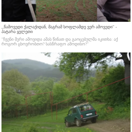
,,წამოვედი ქალაქიდან, მაგრამ სოფლამდე ვერ ამოვედი'' -
პატარა ყელეთი
"ჩვენი მერი ამოვიდა ამას წინათ და გაოცებულმა იკითხა: აქ
როგორ ცხოვრობთო? სასწრაფო ამოდისო?"