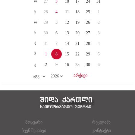
ო
27
3
10
17
24
31
ს
28
4
11
18
25
1
ო
29
5
12
19
26
2
ხ
30
6
13
20
27
3
პ
31
7
14
21
28
4
შ
1
8
15
22
29
5
კ
2
9
16
23
30
6
მთავარი
რეკლამა
ჩვენ შესახებ
კონტაქტი