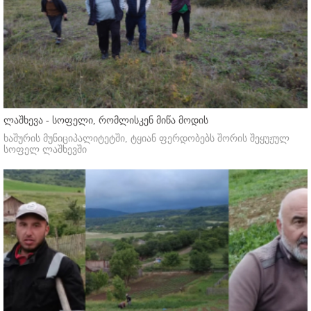
ლაშხევა - სოფელი, რომლისკენ მიწა მოდის
ხაშურის მუნიციპალიტეტში, ტყიან ფერდობებს შორის შეყუჟულ
სოფელ ლაშხევში