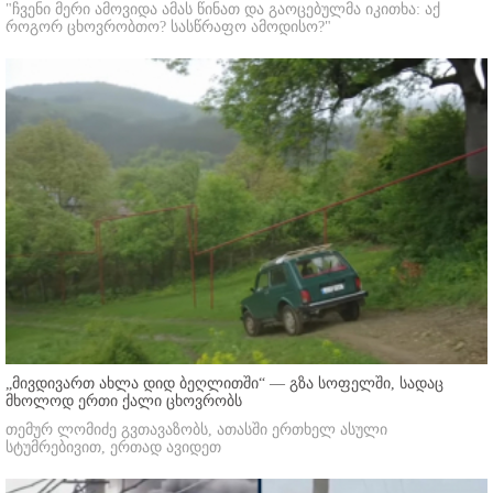
"ჩვენი მერი ამოვიდა ამას წინათ და გაოცებულმა იკითხა: აქ
როგორ ცხოვრობთო? სასწრაფო ამოდისო?"
„მივდივართ ახლა დიდ ბეღლითში“ — გზა სოფელში, სადაც
მხოლოდ ერთი ქალი ცხოვრობს
თემურ ლომიძე გვთავაზობს, ათასში ერთხელ ასული
სტუმრებივით, ერთად ავიდეთ