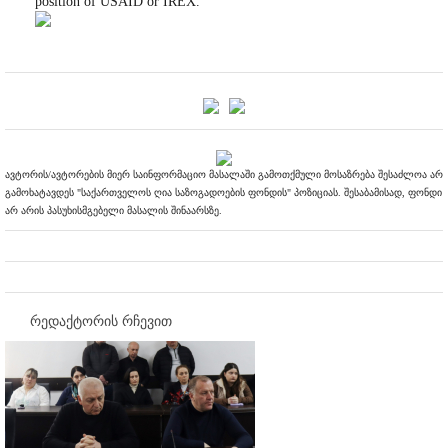
position of USAID or IREX.
ავტორის/ავტორების მიერ საინფორმაციო მასალაში გამოთქმული მოსაზრება შესაძლოა არ
გამოხატავდეს "საქართველოს ღია საზოგადოების ფონდის" პოზიციას. შესაბამისად, ფონდი
არ არის პასუხისმგებელი მასალის შინაარსზე.
რედაქტორის რჩევით