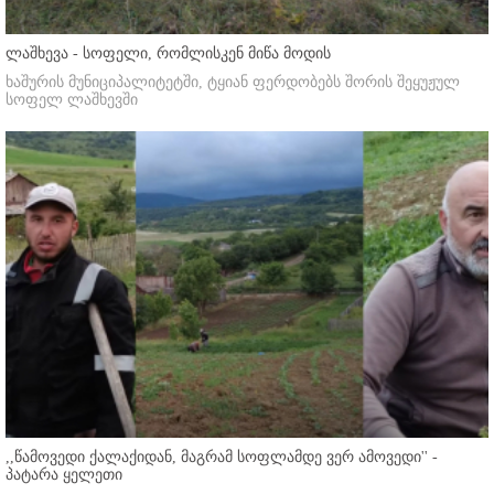
ლაშხევა - სოფელი, რომლისკენ მიწა მოდის
ხაშურის მუნიციპალიტეტში, ტყიან ფერდობებს შორის შეყუჟულ
სოფელ ლაშხევში
,,წამოვედი ქალაქიდან, მაგრამ სოფლამდე ვერ ამოვედი'' -
პატარა ყელეთი