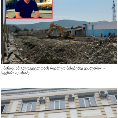
,,მინდა, ამ გაურკვევლობის რეალურ მიზეზებზე ვისაუბრო'' -
ნუგზარ სვიანაძე