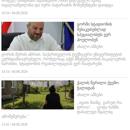
სოფელ შინდისში აფხაზეთის ომში დაღუპული ივანე
თვალიაშვილისა და იური პატარაძის მონუმენტები დაიდგა.
16:34 / 04.08.2026
გორში სტადიონის
შესაკეთებლად
სპეციალისტს ვერ
პოულობენ
ახალი ამბები
გორის მერის აზრით, საქართველოს ტექნიკური უნივერსიტეტის
კურსდამთავრებული, რომელსაც აქვს მშენებლობის ბაკალავრის
ხარისხი, სტადიონის რეაბილიტაციას ვერ ჩაატარებს.
14:54 / 04.08.2026
ქალის წერილი ქვემო
ჭალიდან
ახალი ამბები
,,იცით მაინც, გარეთ რა
დროა? ...
ცოტა ხანში
დასალევი წყალიც
ამომეწურება."
12:41 / 04.08.2026