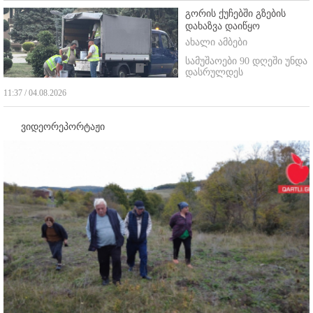
გორის ქუჩებში გზების
დახაზვა დაიწყო
ახალი ამბები
სამუშაოები 90 დღეში უნდა
დასრულდეს
11:37 / 04.08.2026
ვიდეორეპორტაჟი