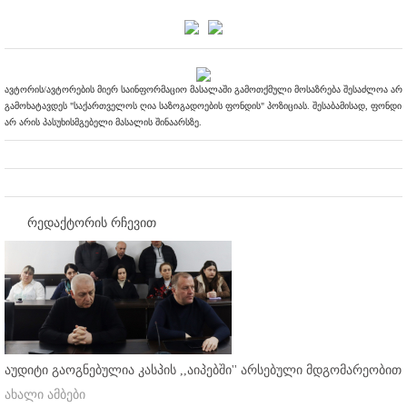
ავტორის/ავტორების მიერ საინფორმაციო მასალაში გამოთქმული მოსაზრება შესაძლოა არ
გამოხატავდეს "საქართველოს ღია საზოგადოების ფონდის" პოზიციას. შესაბამისად, ფონდი
არ არის პასუხისმგებელი მასალის შინაარსზე.
რედაქტორის რჩევით
აუდიტი გაოგნებულია კასპის ,,აიპებში'' არსებული მდგომარეობით
ახალი ამბები