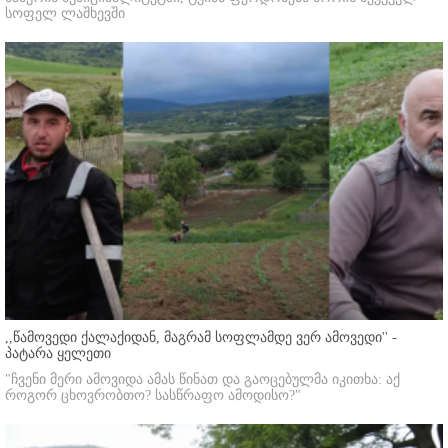
სოფელ ლაშხევში
,,წამოვედი ქალაქიდან, მაგრამ სოფლამდე ვერ ამოვედი'' -
პატარა ყელეთი
"ჩვენი მერი ამოვიდა ამას წინათ და გაოცებულმა იკითხა: აქ
როგორ ცხოვრობთო? სასწრაფო ამოდისო?"