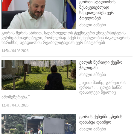
გორში სტადიონის
შესაკეთებლად
სპეციალისტს ვერ
პოულობენ
ახალი ამბები
გორის მერის აზრით, საქართველოს ტექნიკური უნივერსიტეტის
კურსდამთავრებული, რომელსაც აქვს მშენებლობის ბაკალავრის
ხარისხი, სტადიონის რეაბილიტაციას ვერ ჩაატარებს.
14:54 / 04.08.2026
ქალის წერილი ქვემო
ჭალიდან
ახალი ამბები
,,იცით მაინც, გარეთ რა
დროა? ...
ცოტა ხანში
დასალევი წყალიც
ამომეწურება."
12:41 / 04.08.2026
გორის ქუჩებში გზების
დახაზვა დაიწყო
ახალი ამბები