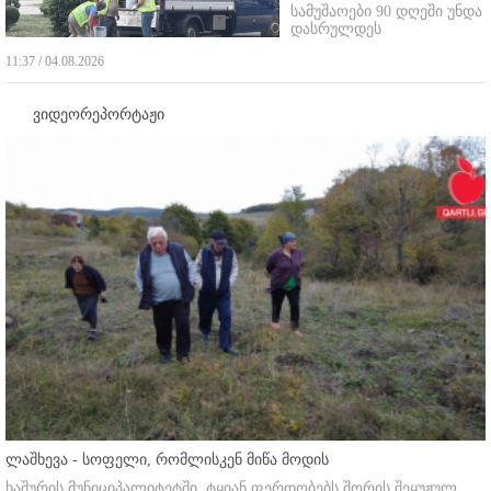
სამუშაოები 90 დღეში უნდა
დასრულდეს
11:37 / 04.08.2026
ვიდეორეპორტაჟი
ლაშხევა - სოფელი, რომლისკენ მიწა მოდის
ხაშურის მუნიციპალიტეტში, ტყიან ფერდობებს შორის შეყუჟულ