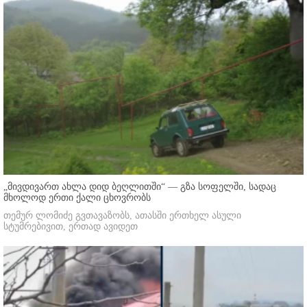
„მივდივართ ახლა დიდ ბეღლითში“ — გზა სოფელში, სადაც
მხოლოდ ერთი ქალი ცხოვრობს
თემურ ლომიძე გვთავაზობს, ათასში ერთხელ ასული
სტუმრებივით, ერთად ავიდეთ