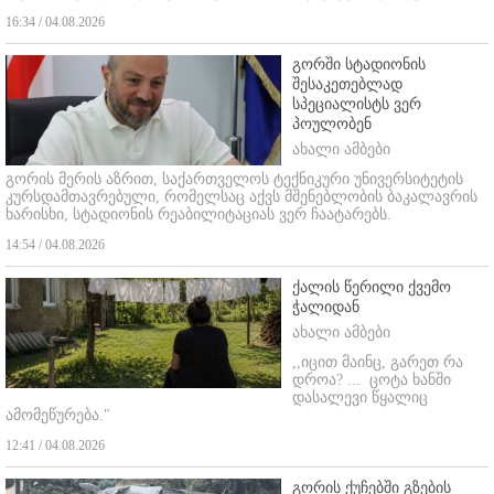
16:34 / 04.08.2026
გორში სტადიონის
შესაკეთებლად
სპეციალისტს ვერ
პოულობენ
ახალი ამბები
გორის მერის აზრით, საქართველოს ტექნიკური უნივერსიტეტის
კურსდამთავრებული, რომელსაც აქვს მშენებლობის ბაკალავრის
ხარისხი, სტადიონის რეაბილიტაციას ვერ ჩაატარებს.
14:54 / 04.08.2026
ქალის წერილი ქვემო
ჭალიდან
ახალი ამბები
,,იცით მაინც, გარეთ რა
დროა? ...
ცოტა ხანში
დასალევი წყალიც
ამომეწურება."
12:41 / 04.08.2026
გორის ქუჩებში გზების