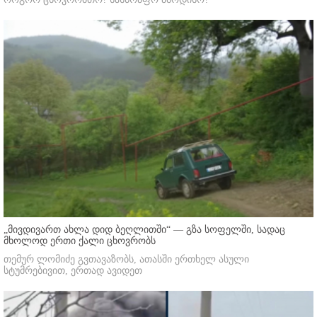
„მივდივართ ახლა დიდ ბეღლითში“ — გზა სოფელში, სადაც
მხოლოდ ერთი ქალი ცხოვრობს
თემურ ლომიძე გვთავაზობს, ათასში ერთხელ ასული
სტუმრებივით, ერთად ავიდეთ