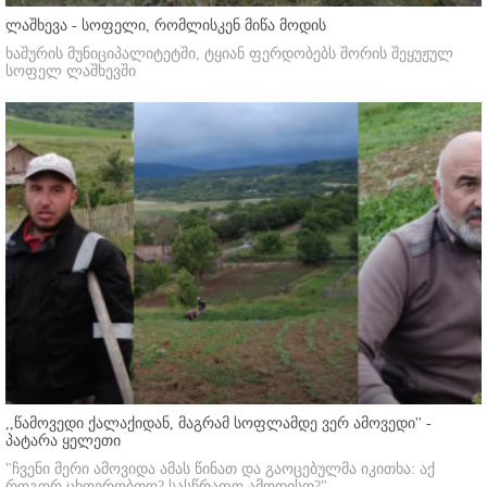
ლაშხევა - სოფელი, რომლისკენ მიწა მოდის
ხაშურის მუნიციპალიტეტში, ტყიან ფერდობებს შორის შეყუჟულ
სოფელ ლაშხევში
,,წამოვედი ქალაქიდან, მაგრამ სოფლამდე ვერ ამოვედი'' -
პატარა ყელეთი
"ჩვენი მერი ამოვიდა ამას წინათ და გაოცებულმა იკითხა: აქ
როგორ ცხოვრობთო? სასწრაფო ამოდისო?"