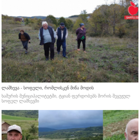
ლაშხევა - სოფელი, რომლისკენ მიწა მოდის
ხაშურის მუნიციპალიტეტში, ტყიან ფერდობებს შორის შეყუჟულ
სოფელ ლაშხევში