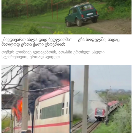
„მივდივართ ახლა დიდ ბეღლითში“ — გზა სოფელში, სადაც
მხოლოდ ერთი ქალი ცხოვრობს
თემურ ლომიძე გვთავაზობს, ათასში ერთხელ ასული
სტუმრებივით, ერთად ავიდეთ