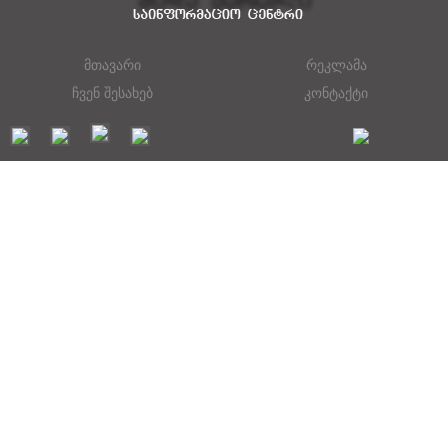
მთავარი
რეკლამა
ჩვენ შესახებ
კონტაქტი