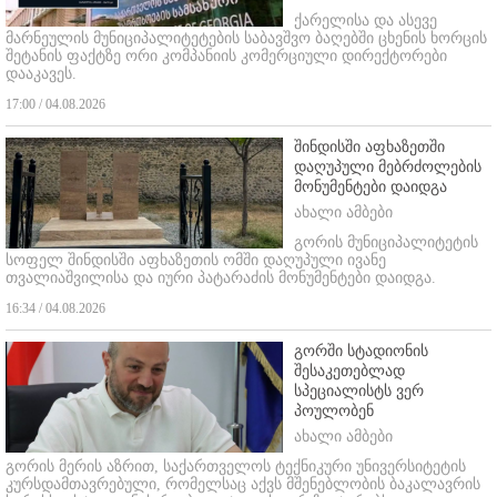
ქარელისა და ასევე
მარნეულის მუნიციპალიტეტების საბავშვო ბაღებში ცხენის ხორცის
შეტანის ფაქტზე ორი კომპანიის კომერციული დირექტორები
დააკავეს.
17:00 / 04.08.2026
შინდისში აფხაზეთში
დაღუპული მებრძოლების
მონუმენტები დაიდგა
ახალი ამბები
გორის მუნიციპალიტეტის
სოფელ შინდისში აფხაზეთის ომში დაღუპული ივანე
თვალიაშვილისა და იური პატარაძის მონუმენტები დაიდგა.
16:34 / 04.08.2026
გორში სტადიონის
შესაკეთებლად
სპეციალისტს ვერ
პოულობენ
ახალი ამბები
გორის მერის აზრით, საქართველოს ტექნიკური უნივერსიტეტის
კურსდამთავრებული, რომელსაც აქვს მშენებლობის ბაკალავრის