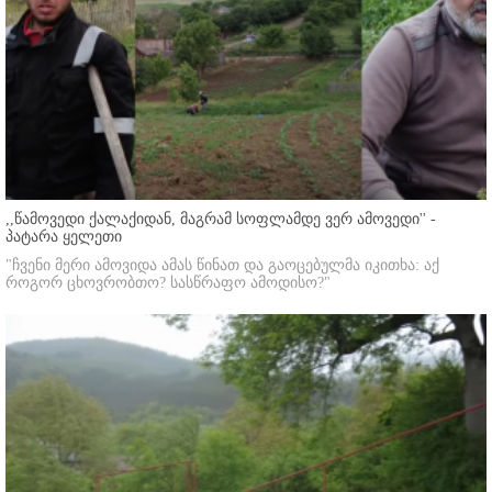
,,წამოვედი ქალაქიდან, მაგრამ სოფლამდე ვერ ამოვედი'' -
პატარა ყელეთი
"ჩვენი მერი ამოვიდა ამას წინათ და გაოცებულმა იკითხა: აქ
როგორ ცხოვრობთო? სასწრაფო ამოდისო?"