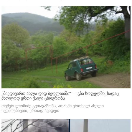
„მივდივართ ახლა დიდ ბეღლითში“ — გზა სოფელში, სადაც
მხოლოდ ერთი ქალი ცხოვრობს
თემურ ლომიძე გვთავაზობს, ათასში ერთხელ ასული
სტუმრებივით, ერთად ავიდეთ