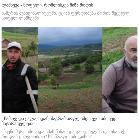
ლაშხევა - სოფელი, რომლისკენ მიწა მოდის
ხაშურის მუნიციპალიტეტში, ტყიან ფერდობებს შორის შეყუჟულ
სოფელ ლაშხევში
,,წამოვედი ქალაქიდან, მაგრამ სოფლამდე ვერ ამოვედი'' -
პატარა ყელეთი
"ჩვენი მერი ამოვიდა ამას წინათ და გაოცებულმა იკითხა: აქ
როგორ ცხოვრობთო? სასწრაფო ამოდისო?"