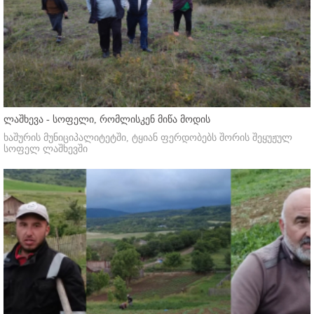
ლაშხევა - სოფელი, რომლისკენ მიწა მოდის
ხაშურის მუნიციპალიტეტში, ტყიან ფერდობებს შორის შეყუჟულ
სოფელ ლაშხევში