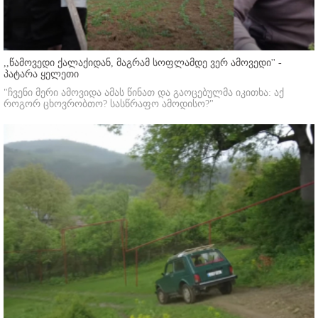
,,წამოვედი ქალაქიდან, მაგრამ სოფლამდე ვერ ამოვედი'' -
პატარა ყელეთი
"ჩვენი მერი ამოვიდა ამას წინათ და გაოცებულმა იკითხა: აქ
როგორ ცხოვრობთო? სასწრაფო ამოდისო?"