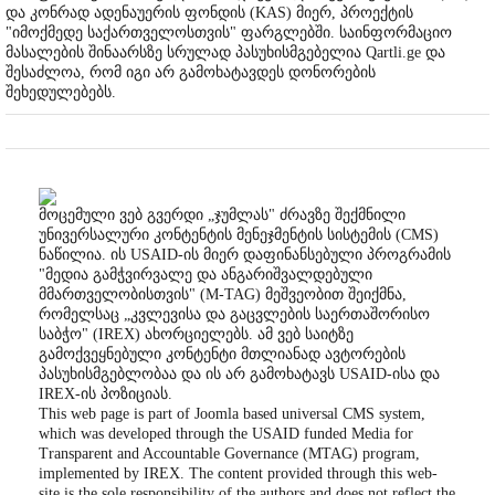
და კონრად ადენაუერის ფონდის (KAS) მიერ, პროექტის
"იმოქმედე საქართველოსთვის" ფარგლებში. საინფორმაციო
მასალების შინაარსზე სრულად პასუხისმგებელია Qartli.ge და
შესაძლოა, რომ იგი არ გამოხატავდეს დონორების
შეხედულებებს.
მოცემული ვებ გვერდი „ჯუმლას" ძრავზე შექმნილი
უნივერსალური კონტენტის მენეჯმენტის სისტემის (CMS)
ნაწილია. ის USAID-ის მიერ დაფინანსებული პროგრამის
"მედია გამჭვირვალე და ანგარიშვალდებული
მმართველობისთვის" (M-TAG) მეშვეობით შეიქმნა,
რომელსაც „კვლევისა და გაცვლების საერთაშორისო
საბჭო" (IREX) ახორციელებს. ამ ვებ საიტზე
გამოქვეყნებული კონტენტი მთლიანად ავტორების
პასუხისმგებლობაა და ის არ გამოხატავს USAID-ისა და
IREX-ის პოზიციას.
This web page is part of Joomla based universal CMS system,
which was developed through the USAID funded Media for
Transparent and Accountable Governance (MTAG) program,
implemented by IREX. The content provided through this web-
site is the sole responsibility of the authors and does not reflect the