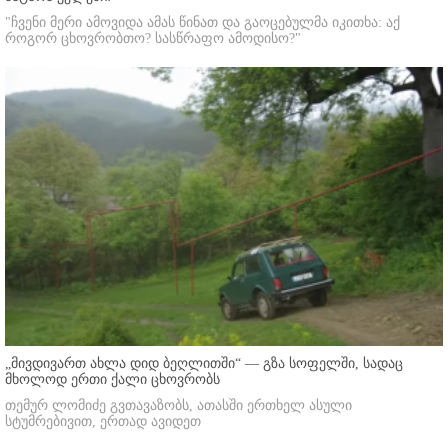
"ჩვენი მერი ამოვიდა ამას წინათ და გაოცებულმა იკითხა: აქ
როგორ ცხოვრობთო? სასწრაფო ამოდისო?"
„მივდივართ ახლა დიდ ბეღლითში“ — გზა სოფელში, სადაც
მხოლოდ ერთი ქალი ცხოვრობს
თემურ ლომიძე გვთავაზობს, ათასში ერთხელ ასული
სტუმრებივით, ერთად ავიდეთ