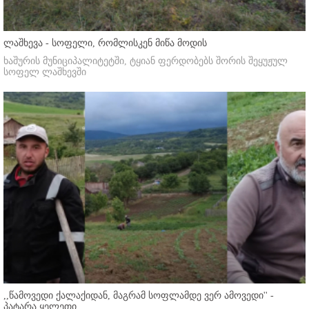
ლაშხევა - სოფელი, რომლისკენ მიწა მოდის
ხაშურის მუნიციპალიტეტში, ტყიან ფერდობებს შორის შეყუჟულ
სოფელ ლაშხევში
,,წამოვედი ქალაქიდან, მაგრამ სოფლამდე ვერ ამოვედი'' -
პატარა ყელეთი