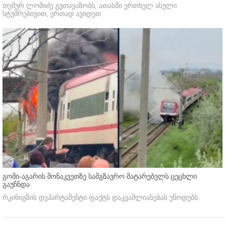
თემურ ლომიძე გვთავაზობს, ათასში ერთხელ ასული
სტუმრებივით, ერთად ავიდეთ
გომი-აგარის მონაკვეთზე სამგზავრო მატარებელს ცეცხლი
გაუჩნდა
რკინიგზის დეპარტამენტი ფაქტს დაკვამლიანებას უწოდებს.