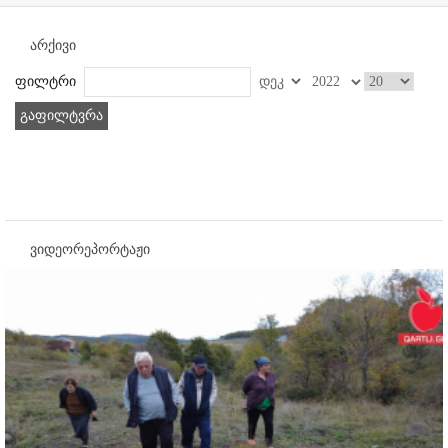
არქივი
ფილტრი
გაფილტვრა
ვიდეორეპორტაჟი