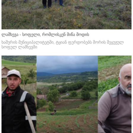
ლაშხევა - სოფელი, რომლისკენ მიწა მოდის
ხაშურის მუნიციპალიტეტში, ტყიან ფერდობებს შორის შეყუჟულ
სოფელ ლაშხევში