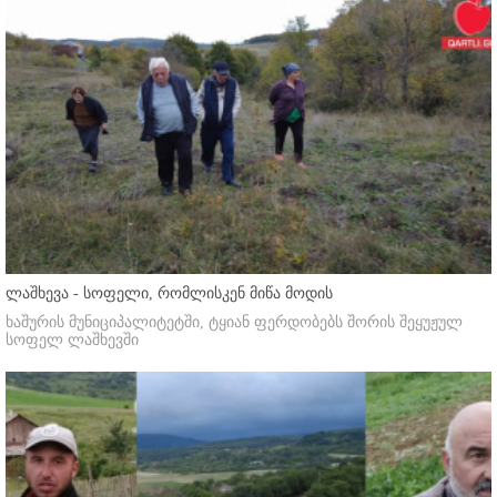
ლაშხევა - სოფელი, რომლისკენ მიწა მოდის
ხაშურის მუნიციპალიტეტში, ტყიან ფერდობებს შორის შეყუჟულ
სოფელ ლაშხევში