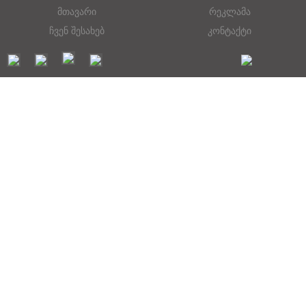
მთავარი
რეკლამა
ჩვენ შესახებ
კონტაქტი