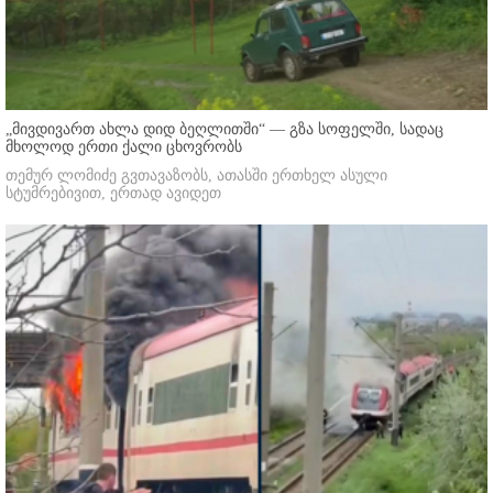
„მივდივართ ახლა დიდ ბეღლითში“ — გზა სოფელში, სადაც
მხოლოდ ერთი ქალი ცხოვრობს
თემურ ლომიძე გვთავაზობს, ათასში ერთხელ ასული
სტუმრებივით, ერთად ავიდეთ