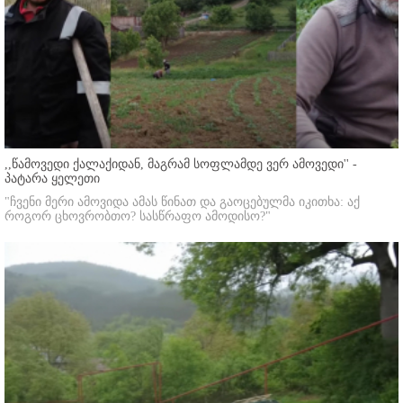
,,წამოვედი ქალაქიდან, მაგრამ სოფლამდე ვერ ამოვედი'' -
პატარა ყელეთი
"ჩვენი მერი ამოვიდა ამას წინათ და გაოცებულმა იკითხა: აქ
როგორ ცხოვრობთო? სასწრაფო ამოდისო?"