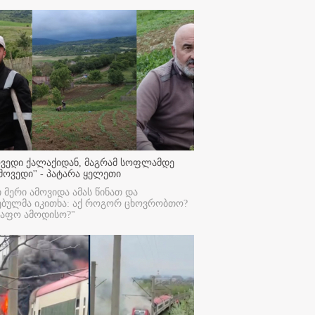
ოვედი ქალაქიდან, მაგრამ სოფლამდე
მოვედი'' - პატარა ყელეთი
ი მერი ამოვიდა ამას წინათ და
ებულმა იკითხა: აქ როგორ ცხოვრობთო?
რაფო ამოდისო?"