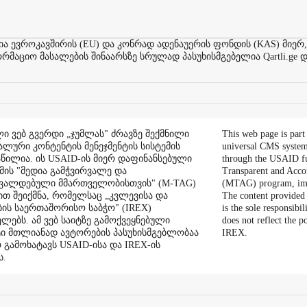
ევროკავშირის (EU) და კონრად ადენაუერის ფონდის (KAS) მიერ,
აციო მასალების შინაარსზე სრულად პასუხისმგებელია Qartli.ge დ
ი ვებ გვერდი „ჯუმლას" ძრავზე შექმნილი
This web page is part
ალური კონტენტის მენეჯმენტის სისტემის
universal CMS system
აწილია. ის USAID-ის მიერ დაფინანსებული
through the USAID f
ის "მედია გამჭვირვალე და
Transparent and Acco
შვალდებული მმართველობისთვის" (M-TAG)
(MTAG) program, im
ით შეიქმნა, რომელსაც „კვლევისა და
The content provided 
ის საერთაშორისო საბჭო" (IREX)
is the sole responsibil
ლებს. ამ ვებ საიტზე გამოქვეყნებული
does not reflect the 
ი მთლიანად ავტორების პასუხისმგებლობაა
IREX.
რ გამოხატავს USAID-ისა და IREX-ის
ს.