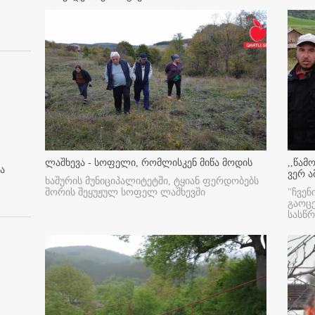
ლაშხევა - სოფელი, რომლისკენ მიწა მოდის
,,წამ
ა
ვერ ა
ხაშურის მუნიციპალიტეტში, ტყიან ფერდობებს
შორის შეყუჟულ სოფელ ლაშხევში
"ჩვენ
გაოც
სასწ