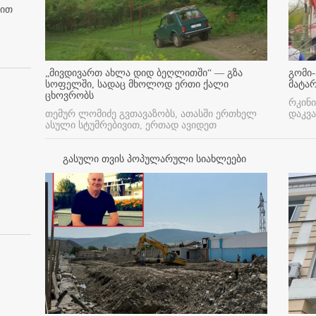
ბით
„მივდივართ ახლა დიდ ბეღლითში“ — გზა
გომი-
სოფელში, სადაც მხოლოდ ერთი ქალი
მატა
ცხოვრობს
რკინი
თემურ ლომიძე გვთავაზობს, ათასში ერთხელ
დაკვა
ასული სტუმრებივით, ერთად ავიდეთ
გასული თვის პოპულარული სიახლეები