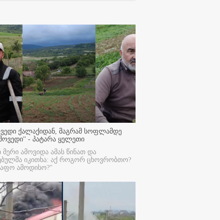
ოვედი ქალაქიდან, მაგრამ სოფლამდე
მოვედი'' - პატარა ყელეთი
ი მერი ამოვიდა ამას წინათ და
ებულმა იკითხა: აქ როგორ ცხოვრობთო?
რაფო ამოდისო?"