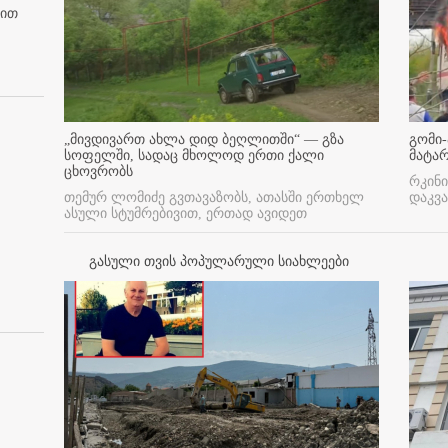
ბით
„მივდივართ ახლა დიდ ბეღლითში“ — გზა
გომი-
სოფელში, სადაც მხოლოდ ერთი ქალი
მატა
ცხოვრობს
რკინი
თემურ ლომიძე გვთავაზობს, ათასში ერთხელ
დაკვა
ასული სტუმრებივით, ერთად ავიდეთ
გასული თვის პოპულარული სიახლეები