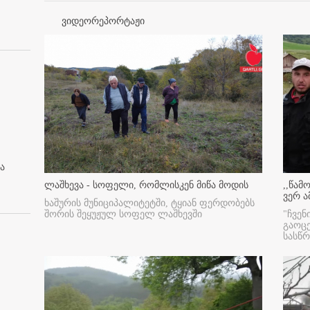
ვიდეორეპორტაჟი
ა
ლაშხევა - სოფელი, რომლისკენ მიწა მოდის
,,წამ
ვერ ა
ხაშურის მუნიციპალიტეტში, ტყიან ფერდობებს
შორის შეყუჟულ სოფელ ლაშხევში
"ჩვენ
გაოც
სასწ