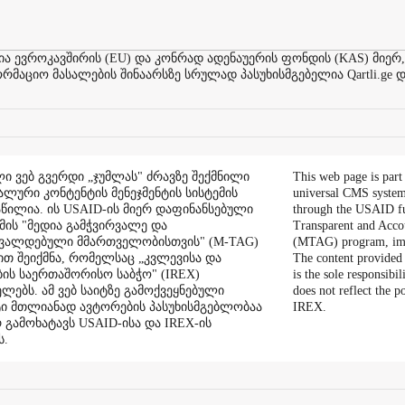
ევროკავშირის (EU) და კონრად ადენაუერის ფონდის (KAS) მიერ,
აციო მასალების შინაარსზე სრულად პასუხისმგებელია Qartli.ge დ
ი ვებ გვერდი „ჯუმლას" ძრავზე შექმნილი
This web page is part
ალური კონტენტის მენეჯმენტის სისტემის
universal CMS system
აწილია. ის USAID-ის მიერ დაფინანსებული
through the USAID f
ის "მედია გამჭვირვალე და
Transparent and Acco
შვალდებული მმართველობისთვის" (M-TAG)
(MTAG) program, im
ით შეიქმნა, რომელსაც „კვლევისა და
The content provided 
ის საერთაშორისო საბჭო" (IREX)
is the sole responsibil
ლებს. ამ ვებ საიტზე გამოქვეყნებული
does not reflect the 
ი მთლიანად ავტორების პასუხისმგებლობაა
IREX.
რ გამოხატავს USAID-ისა და IREX-ის
ს.