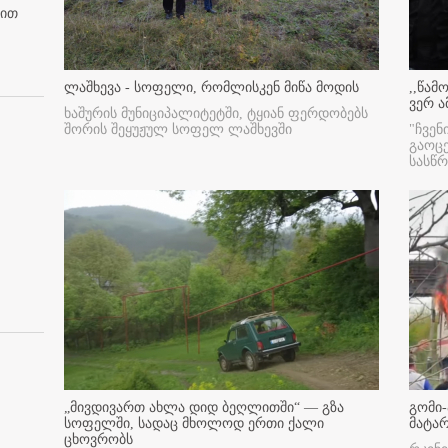
ბით
ლაშხევა - სოფელი, რომლისკენ მიწა მოდის
,,წამ
ვერ ა
ხაშურის მუნიციპალიტეტში, ტყიან ფერდობებს
შორის შეყუჟულ სოფელ ლაშხევში
"ჩვენ
გაოც
სასწ
„მივდივართ ახლა დიდ ბეღლითში“ — გზა
გომი-
სოფელში, სადაც მხოლოდ ერთი ქალი
მატა
ცხოვრობს