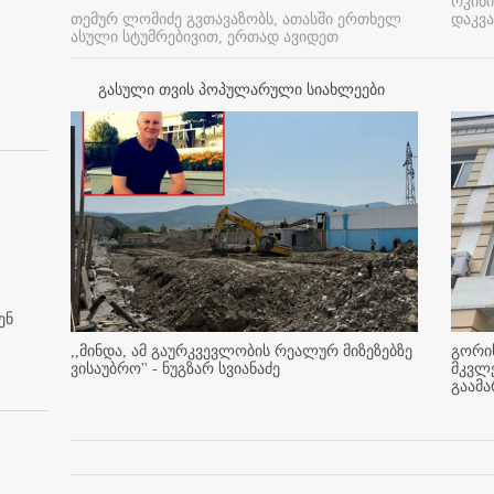
რკინი
თემურ ლომიძე გვთავაზობს, ათასში ერთხელ
დაკვა
ასული სტუმრებივით, ერთად ავიდეთ
გასული თვის პოპულარული სიახლეები
ენ
,,მინდა, ამ გაურკვევლობის რეალურ მიზეზებზე
გორის
ვისაუბრო'' - ნუგზარ სვიანაძე
მკვლ
გაამ