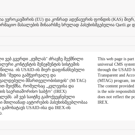
ევროკავშირის (EU) და კონრად ადენაუერის ფონდის (KAS) მიერ,
აციო მასალების შინაარსზე სრულად პასუხისმგებელია Qartli.ge დ
ი ვებ გვერდი „ჯუმლას" ძრავზე შექმნილი
This web page is part
ალური კონტენტის მენეჯმენტის სისტემის
universal CMS system
აწილია. ის USAID-ის მიერ დაფინანსებული
through the USAID f
ის "მედია გამჭვირვალე და
Transparent and Acco
შვალდებული მმართველობისთვის" (M-TAG)
(MTAG) program, im
ით შეიქმნა, რომელსაც „კვლევისა და
The content provided 
ის საერთაშორისო საბჭო" (IREX)
is the sole responsibil
ლებს. ამ ვებ საიტზე გამოქვეყნებული
does not reflect the 
ი მთლიანად ავტორების პასუხისმგებლობაა
IREX.
რ გამოხატავს USAID-ისა და IREX-ის
ს.