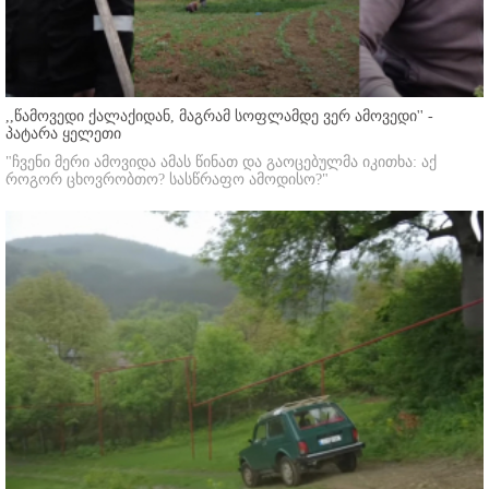
,,წამოვედი ქალაქიდან, მაგრამ სოფლამდე ვერ ამოვედი'' -
პატარა ყელეთი
"ჩვენი მერი ამოვიდა ამას წინათ და გაოცებულმა იკითხა: აქ
როგორ ცხოვრობთო? სასწრაფო ამოდისო?"