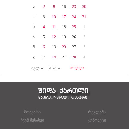
ს
2
9
16
23
30
ო
3
10
17
24
31
ხ
4
11
18
25
1
პ
5
12
19
26
2
შ
6
13
20
27
3
კ
7
14
21
28
4
მთავარი
რეკლამა
ჩვენ შესახებ
კონტაქტი