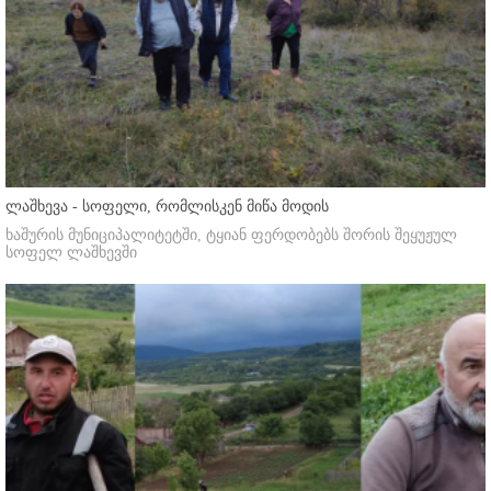
ლაშხევა - სოფელი, რომლისკენ მიწა მოდის
ხაშურის მუნიციპალიტეტში, ტყიან ფერდობებს შორის შეყუჟულ
სოფელ ლაშხევში