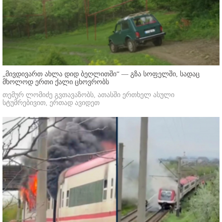
„მივდივართ ახლა დიდ ბეღლითში“ — გზა სოფელში, სადაც
მხოლოდ ერთი ქალი ცხოვრობს
თემურ ლომიძე გვთავაზობს, ათასში ერთხელ ასული
სტუმრებივით, ერთად ავიდეთ