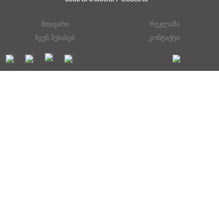
მთავარი
რეკლამა
ჩვენ შესახებ
კონტაქტი