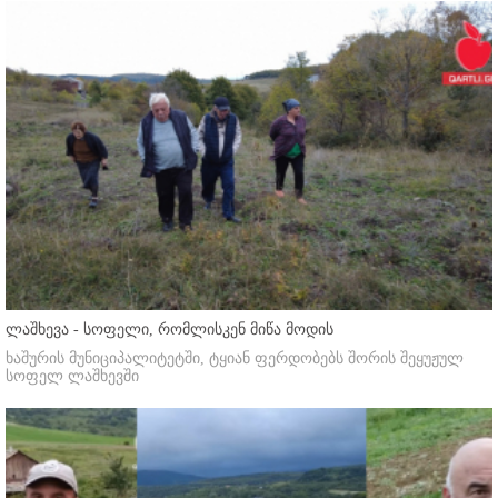
ლაშხევა - სოფელი, რომლისკენ მიწა მოდის
ხაშურის მუნიციპალიტეტში, ტყიან ფერდობებს შორის შეყუჟულ
სოფელ ლაშხევში