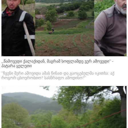
,,წამოვედი ქალაქიდან, მაგრამ სოფლამდე ვერ ამოვედი'' -
პატარა ყელეთი
"ჩვენი მერი ამოვიდა ამას წინათ და გაოცებულმა იკითხა: აქ
როგორ ცხოვრობთო? სასწრაფო ამოდისო?"