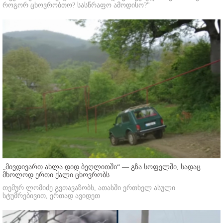
როგორ ცხოვრობთო? სასწრაფო ამოდისო?"
„მივდივართ ახლა დიდ ბეღლითში“ — გზა სოფელში, სადაც
მხოლოდ ერთი ქალი ცხოვრობს
თემურ ლომიძე გვთავაზობს, ათასში ერთხელ ასული
სტუმრებივით, ერთად ავიდეთ