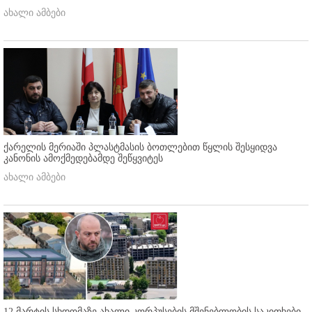
ახალი ამბები
ქარელის მერიაში პლასტმასის ბოთლებით წყლის შესყიდვა
კანონის ამოქმედებამდე შეწყვიტეს
ახალი ამბები
12 მარტის სხდომაზე ახალი კორპუსების მშენებლობის საკითხები