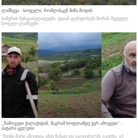
ლაშხევა - სოფელი, რომლისკენ მიწა მოდის
ხაშურის მუნიციპალიტეტში, ტყიან ფერდობებს შორის შეყუჟულ
სოფელ ლაშხევში
,,წამოვედი ქალაქიდან, მაგრამ სოფლამდე ვერ ამოვედი'' -
პატარა ყელეთი
"ჩვენი მერი ამოვიდა ამას წინათ და გაოცებულმა იკითხა: აქ