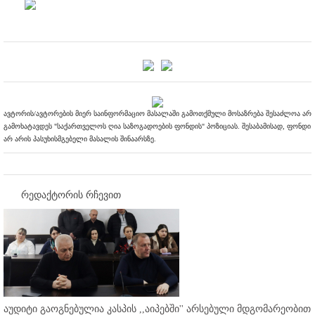
ავტორის/ავტორების მიერ საინფორმაციო მასალაში გამოთქმული მოსაზრება შესაძლოა არ
გამოხატავდეს "საქართველოს ღია საზოგადოების ფონდის" პოზიციას. შესაბამისად, ფონდი
არ არის პასუხისმგებელი მასალის შინაარსზე.
რედაქტორის რჩევით
აუდიტი გაოგნებულია კასპის ,,აიპებში'' არსებული მდგომარეობით