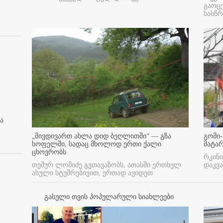
გაოც
სასწ
ა
„მივდივართ ახლა დიდ ბეღლითში“ — გზა
გომი-
სოფელში, სადაც მხოლოდ ერთი ქალი
მატა
ცხოვრობს
რკინი
თემურ ლომიძე გვთავაზობს, ათასში ერთხელ
დაკვა
ასული სტუმრებივით, ერთად ავიდეთ
გასული თვის პოპულარული სიახლეები