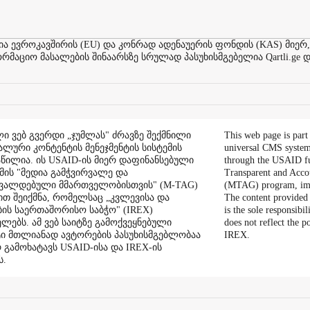
ევროკავშირის (EU) და კონრად ადენაუერის ფონდის (KAS) მიერ,
აციო მასალების შინაარსზე სრულად პასუხისმგებელია Qartli.ge დ
ი ვებ გვერდი „ჯუმლას" ძრავზე შექმნილი
This web page is part
ალური კონტენტის მენეჯმენტის სისტემის
universal CMS system
აწილია. ის USAID-ის მიერ დაფინანსებული
through the USAID f
ის "მედია გამჭვირვალე და
Transparent and Acco
შვალდებული მმართველობისთვის" (M-TAG)
(MTAG) program, im
ით შეიქმნა, რომელსაც „კვლევისა და
The content provided 
ის საერთაშორისო საბჭო" (IREX)
is the sole responsibil
ლებს. ამ ვებ საიტზე გამოქვეყნებული
does not reflect the 
ი მთლიანად ავტორების პასუხისმგებლობაა
IREX.
რ გამოხატავს USAID-ისა და IREX-ის
ს.