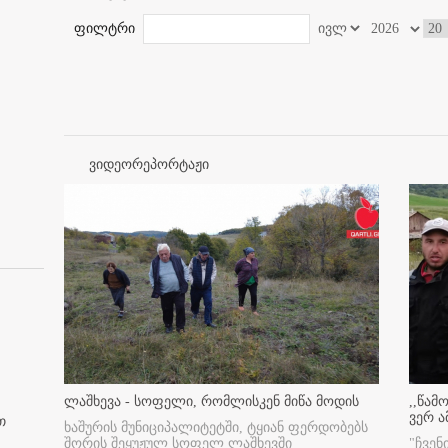
ფილტრი
ვიდეორეპორტაჟი
ლაშხევა - სოფელი, რომლისკენ მიწა მოდის
,,წამ
ვერ ა
თ
ხაშურის მუნიციპალიტეტში, ტყიან ფერდობებს
შორის შეყუჟულ სოფელ ლაშხევში
"ჩვენ