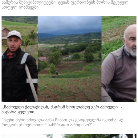
ხაშურის მუნიციპალიტეტში, ტყიან ფერდობებს შორის შეყუჟულ
სოფელ ლაშხევში
,,წამოვედი ქალაქიდან, მაგრამ სოფლამდე ვერ ამოვედი'' -
პატარა ყელეთი
"ჩვენი მერი ამოვიდა ამას წინათ და გაოცებულმა იკითხა: აქ
როგორ ცხოვრობთო? სასწრაფო ამოდისო?"