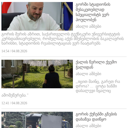
გორში სტადიონის
შესაკეთებლად
სპეციალისტს ვერ
პოულობენ
ახალი ამბები
გორის მერის აზრით, საქართველოს ტექნიკური უნივერსიტეტის
კურსდამთავრებული, რომელსაც აქვს მშენებლობის ბაკალავრის
ხარისხი, სტადიონის რეაბილიტაციას ვერ ჩაატარებს.
14:54 / 04.08.2026
ქალის წერილი ქვემო
ჭალიდან
ახალი ამბები
,,იცით მაინც, გარეთ რა
დროა? ...
ცოტა ხანში
დასალევი წყალიც
ამომეწურება."
12:41 / 04.08.2026
გორის ქუჩებში გზების
დახაზვა დაიწყო
ახალი ამბები