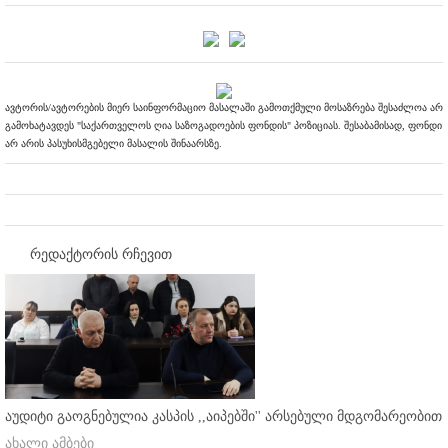
ავტორის/ავტორების მიერ საინფორმაციო მასალაში გამოთქმული მოსაზრება შესაძლოა არ
გამოხატავდეს "საქართველოს ღია საზოგადოების ფონდის" პოზიციას. შესაბამისად, ფონდი
არ არის პასუხისმგებელი მასალის შინაარსზე.
რედაქტორის რჩევით
აუდიტი გაოგნებულია კასპის ,,აიპებში'' არსებული მდგომარეობით
ახალი ამბები