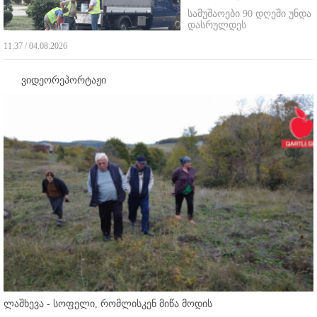
სამუშაოები 90 დღეში უნდა
დასრულდეს
11:37 / 04.08.2026
ვიდეორეპორტაჟი
ლაშხევა - სოფელი, რომლისკენ მიწა მოდის