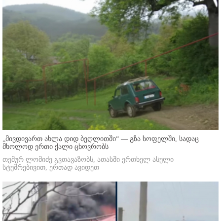
„მივდივართ ახლა დიდ ბეღლითში“ — გზა სოფელში, სადაც
მხოლოდ ერთი ქალი ცხოვრობს
თემურ ლომიძე გვთავაზობს, ათასში ერთხელ ასული
სტუმრებივით, ერთად ავიდეთ