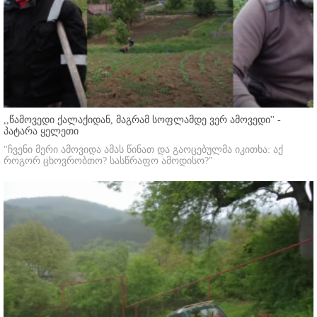
,,წამოვედი ქალაქიდან, მაგრამ სოფლამდე ვერ ამოვედი'' -
პატარა ყელეთი
"ჩვენი მერი ამოვიდა ამას წინათ და გაოცებულმა იკითხა: აქ
როგორ ცხოვრობთო? სასწრაფო ამოდისო?"