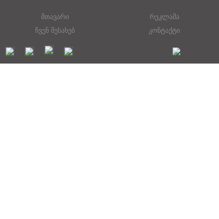
მთავარი
რეკლამა
ჩვენ შესახებ
კონტაქტი