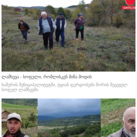
ლაშხევა - სოფელი, რომლისკენ მიწა მოდის
ხაშურის მუნიციპალიტეტში, ტყიან ფერდობებს შორის შეყუჟულ
სოფელ ლაშხევში