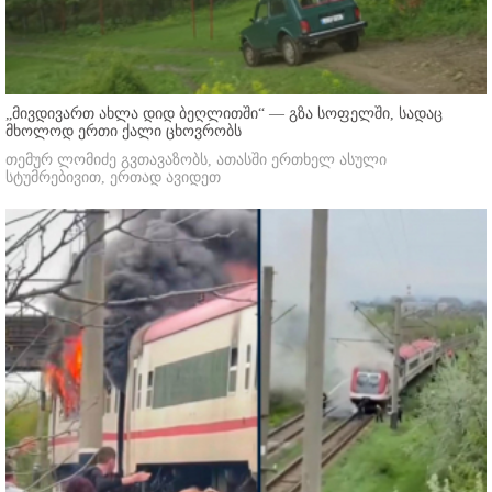
„მივდივართ ახლა დიდ ბეღლითში“ — გზა სოფელში, სადაც
მხოლოდ ერთი ქალი ცხოვრობს
თემურ ლომიძე გვთავაზობს, ათასში ერთხელ ასული
სტუმრებივით, ერთად ავიდეთ