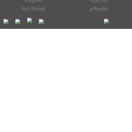
მთავარი
რეკლამა
ჩვენ შესახებ
კონტაქტი