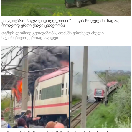
„მივდივართ ახლა დიდ ბეღლითში“ — გზა სოფელში, სადაც
მხოლოდ ერთი ქალი ცხოვრობს
თემურ ლომიძე გვთავაზობს, ათასში ერთხელ ასული
სტუმრებივით, ერთად ავიდეთ