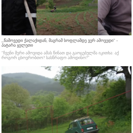
,,წამოვედი ქალაქიდან, მაგრამ სოფლამდე ვერ ამოვედი'' -
პატარა ყელეთი
"ჩვენი მერი ამოვიდა ამას წინათ და გაოცებულმა იკითხა: აქ
როგორ ცხოვრობთო? სასწრაფო ამოდისო?"