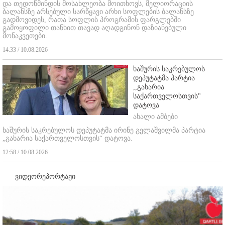
და
თედოწმინდის
მოსახლეობა მოითხოვს, მელიორაციის
ბალანსზე არსებული სარწყავი არხი
სოფლების
ბალანსზე
გადმოვიდეს,
რათა სოფლის პროგრამის
ფარგლებში
გამოყოფილი თანხით თავად
აღადგინონ დაზიანებული
მონაკვეთები.
14:33 / 10.08.2026
ხაშურის საკრებულოს
დეპუტატმა პარტია
,,გახარია
საქართველოსთვის"
დატოვა
ახალი ამბები
ხაშურის საკრებულოს დეპუტატმა ირინე გელაშვილმა პარტია
„გახარია საქართველოსთვის“ დატოვა.
12:58 / 10.08.2026
ვიდეორეპორტაჟი