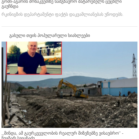
გომი-აგარის მონაკვეთზე სამგზავრო მატარებელს ცეცხლი
გაუჩნდა
რკინიგზის დეპარტამენტი ფაქტს დაკვამლიანებას უწოდებს.
გასული თვის პოპულარული სიახლეები
,,მინდა, ამ გაურკვევლობის რეალურ მიზეზებზე ვისაუბრო'' -
ნუგზარ სვიანაძე