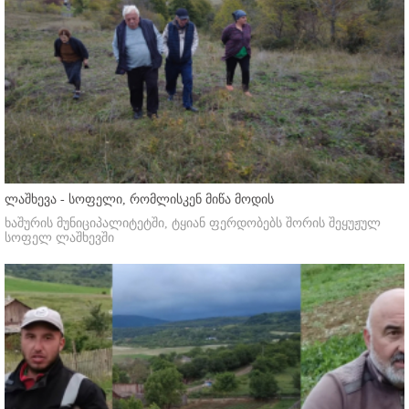
ლაშხევა - სოფელი, რომლისკენ მიწა მოდის
ხაშურის მუნიციპალიტეტში, ტყიან ფერდობებს შორის შეყუჟულ
სოფელ ლაშხევში