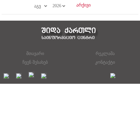
მთავარი
რეკლამა
ჩვენ შესახებ
კონტაქტი