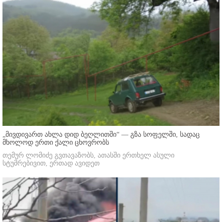
„მივდივართ ახლა დიდ ბეღლითში“ — გზა სოფელში, სადაც
მხოლოდ ერთი ქალი ცხოვრობს
თემურ ლომიძე გვთავაზობს, ათასში ერთხელ ასული
სტუმრებივით, ერთად ავიდეთ