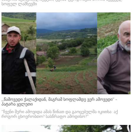
სოფელ ლაშხევში
,,წამოვედი ქალაქიდან, მაგრამ სოფლამდე ვერ ამოვედი'' -
პატარა ყელეთი
"ჩვენი მერი ამოვიდა ამას წინათ და გაოცებულმა იკითხა: აქ
როგორ ცხოვრობთო? სასწრაფო ამოდისო?"