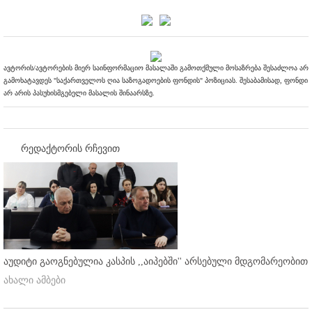
ავტორის/ავტორების მიერ საინფორმაციო მასალაში გამოთქმული მოსაზრება შესაძლოა არ
გამოხატავდეს "საქართველოს ღია საზოგადოების ფონდის" პოზიციას. შესაბამისად, ფონდი
არ არის პასუხისმგებელი მასალის შინაარსზე.
რედაქტორის რჩევით
აუდიტი გაოგნებულია კასპის ,,აიპებში'' არსებული მდგომარეობით
ახალი ამბები