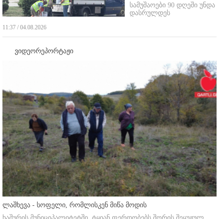
სამუშაოები 90 დღეში უნდა
დასრულდეს
11:37 / 04.08.2026
ვიდეორეპორტაჟი
ლაშხევა - სოფელი, რომლისკენ მიწა მოდის
ხაშურის მუნიციპალიტეტში, ტყიან ფერდობებს შორის შეყუჟულ