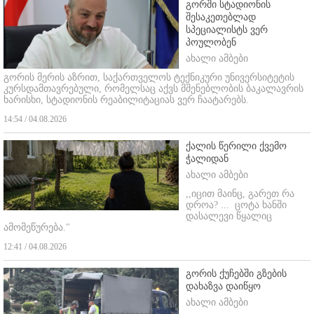
გორში სტადიონის
შესაკეთებლად
სპეციალისტს ვერ
პოულობენ
ახალი ამბები
გორის მერის აზრით, საქართველოს ტექნიკური უნივერსიტეტის
კურსდამთავრებული, რომელსაც აქვს მშენებლობის ბაკალავრის
ხარისხი, სტადიონის რეაბილიტაციას ვერ ჩაატარებს.
14:54 / 04.08.2026
ქალის წერილი ქვემო
ჭალიდან
ახალი ამბები
,,იცით მაინც, გარეთ რა
დროა? ...
ცოტა ხანში
დასალევი წყალიც
ამომეწურება."
12:41 / 04.08.2026
გორის ქუჩებში გზების
დახაზვა დაიწყო
ახალი ამბები